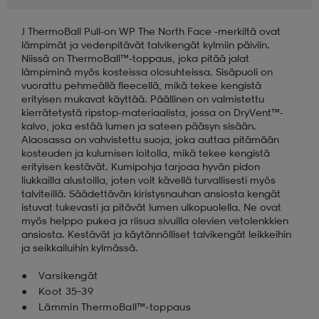
J ThermoBall Pull-on WP The North Face -merkiltä ovat
aatteet
tarvikkeet
set
tarvikkeet
aatteet
lämpimät ja vedenpitävät talvikengät kylmiin päiviin.
Niissä on ThermoBall™-toppaus, joka pitää jalat
lämpiminä myös kosteissa olosuhteissa. Sisäpuoli on
olasit
asut
set
vuorattu pehmeällä fleecellä, mikä tekee kengistä
erityisen mukavat käyttää. Päällinen on valmistettu
kierrätetystä ripstop-materiaalista, jossa on DryVent™-
kalvo, joka estää lumen ja sateen pääsyn sisään.
set
it
a
Alaosassa on vahvistettu suoja, joka auttaa pitämään
kosteuden ja kulumisen loitolla, mikä tekee kengistä
erityisen kestävät. Kumipohja tarjoaa hyvän pidon
liukkailla alustoilla, joten voit kävellä turvallisesti myös
asut
huolto
asut
talviteillä. Säädettävän kiristysnauhan ansiosta kengät
istuvat tukevasti ja pitävät lumen ulkopuolella. Ne ovat
myös helppo pukea ja riisua sivuilla olevien vetolenkkien
ansiosta. Kestävät ja käytännölliset talvikengät leikkeihin
it
it
ja seikkailuihin kylmässä.
Varsikengät
Koot 35–39
huolto
huolto
Lämmin ThermoBall™-toppaus