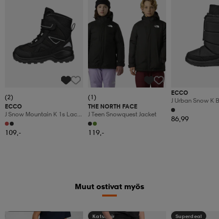
ECCO
(2)
(1)
J Urban Snow K 
ECCO
THE NORTH FACE
J Snow Mountain K 1s Lace
J Teen Snowquest Jacket
86,99
K
109,-
119,-
Muut ostivat myös
Kampanja -25%
Katso hintaa
Superdeal