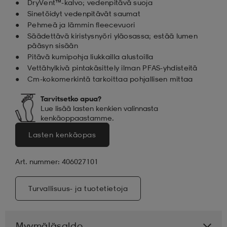
DryVent™-kalvo; vedenpitävä suoja
Sinetöidyt vedenpitävät saumat
Pehmeä ja lämmin fleecevuori
Säädettävä kiristysnyöri yläosassa; estää lumen
pääsyn sisään
Pitävä kumipohja liukkailla alustoilla
Vettähylkivä pintakäsittely ilman PFAS-yhdisteitä
Cm-kokomerkintä tarkoittaa pohjallisen mittaa
Tarvitsetko apua
?
Lue lisää lasten kenkien valinnasta
kenkäoppaastamme.
Lasten kenkäopas
Art. nummer: 406027101
Turvallisuus- ja tuotetietoja
Myymäläsaldo