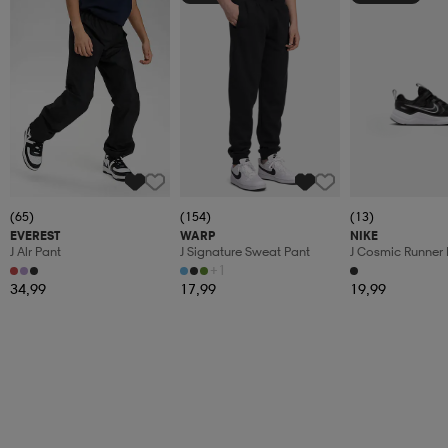
(65)
(154)
(13)
EVEREST
WARP
NIKE
J Alr Pant
J Signature Sweat Pant
J Cosmic Runner 
+1
34,99
17,99
19,99