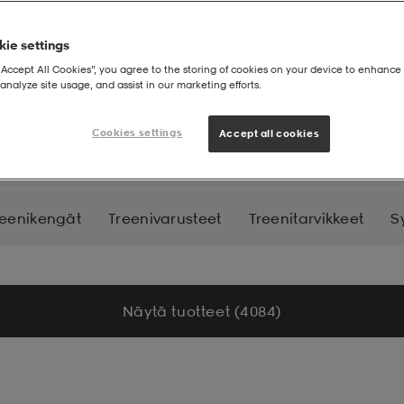
ie settings
“Accept All Cookies”, you agree to the storing of cookies on your device to enhance 
analyze site usage, and assist in our marketing efforts.
atteet
Cookies settings
Accept all cookies
reenikengät
Treenivarusteet
Treenitarvikkeet
S
Näytä tuotteet (4 084)