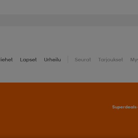
iehet
Lapset
Urheilu
Seurat
Tarjoukset
My
uperdeals – Löydä valikoidut suosikit huippuedulliseen hintaan.