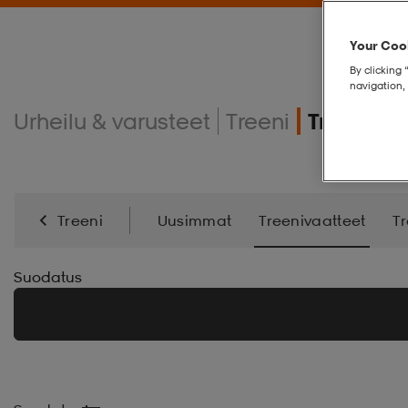
Your Cook
By clicking 
navigation, 
Urheilu & varusteet
Treeni
Treeniva
Treeni
Uusimmat
Treenivaatteet
T
Energialisä
Kamppailulajit
Suodatus