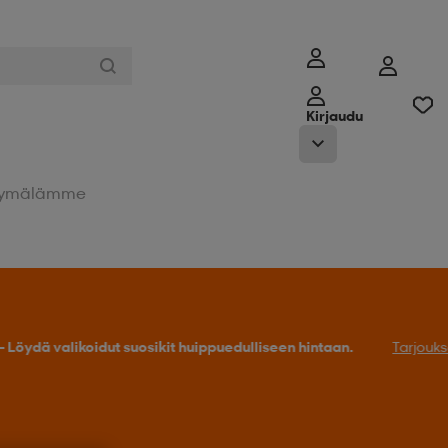
Kirjaudu
ymälämme
Tarjoukseen