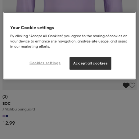
 ja otsapannat
kengät
rrastot
kengät
rit
alit
Your Cookie settings
eet & lapaset
skengät
ihaiset
skengät
tarvikkeet
By clicking “Accept All Cookies”, you agree to the storing of cookies on
your device to enhance site navigation, analyze site usage, and assist
in our marketing efforts.
saappaat
saappaat
eet & lapaset
kengät
Cookies settings
Accept all cookies
rrastot
alit
aatteet
alit
er
(3)
SOC
kengät
aatteet
kengät
rrastot
J Malibu Sunguard
12,99
aatteet
ykengät
olasit
ykengät