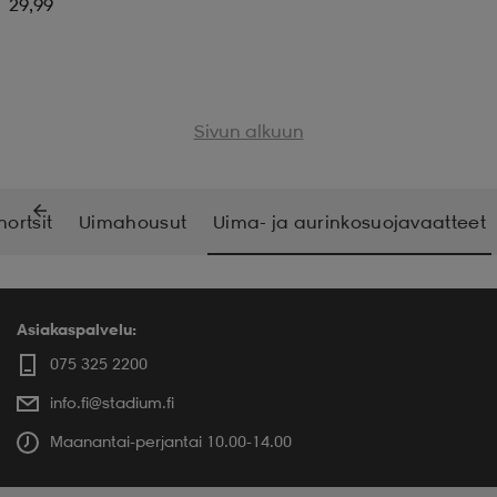
29,99
Sivun alkuun
ortsit
Uimahousut
Uima- ja aurinkosuojavaatteet
Asiakaspalvelu:
075 325 2200
info.fi@stadium.fi
Maanantai-perjantai 10.00-14.00