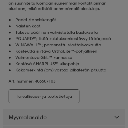
on suunniteltu luomaan suuremman kontaktipinnan
alustaan, mikä edistää pehmeämpiä alastuloja.
Padel-/tenniskengät
Naisten koot
Tukeva päällinen vahvistetulla kauluksella
PGUARD™; lisää kulutuksenkestävyyttä kärjessä
WINGWALL™; parannettu sivuttaisvakautta
Kosteutta siirtävä OrthoLite™-pohjallinen
Vaimentava GEL™ kannassa
Kestävä AHARPLUS™-ulkopohja
Kokomerkintä (cm) vastaa jalkaterän pituutta
Art. nummer: 406607103
Turvallisuus- ja tuotetietoja
Myymäläsaldo