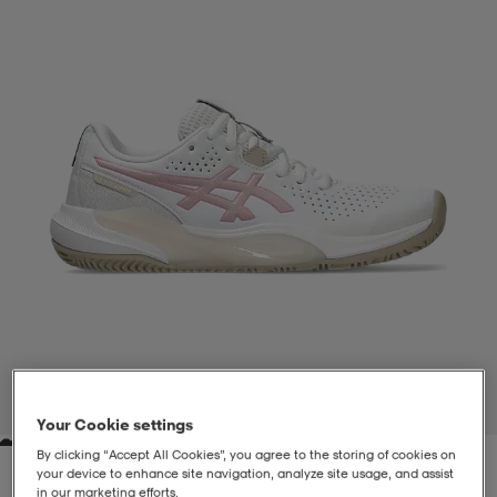
liivit
ikengät
t & pikeepaidat
ikengät
t
saappaat
ingkengät
t
ingkengät
at ja topit
elikengät
dat
engät
engät
t & pikeepaidat
allokengät
t & pikeepaidat
ilykengät
 ja otsapannat
ilykengät
-/Tennis-kengät
t & mekot
andy-/Käsipallo-kengät
eet & lapaset
andy-/Käsipallo-kengät
t & mekot
ikengät
1
/
6
Your Cookie settings
By clicking “Accept All Cookies”, you agree to the storing of cookies on
allokengät
allokengät
engät
your device to enhance site navigation, analyze site usage, and assist
in our marketing efforts.