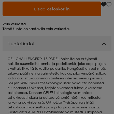
Lisää ostoskoriin
aatteet
tarvikkeet
set
tarvikkeet
aatteet
Vain verkosta
Tämä tuote on saatavilla vain verkosta.
olasit
asut
set
Tuotetiedot
set
it
a
GEL-CHALLENGER™ 15 PADEL Asicsilta on erityisesti
naisille suunniteltu tennis- ja padelkenkä, joka sopii paljon
asut
huolto
asut
sivuttaisliikkeitä tekeville pelaajille. Kengässä on pehmeä,
tukeva päällinen ja vahvistettu kaulus, joka ympäröi jalkaa
ja tarjoaa mukavamman tunteen intensiivisessä pelissä.
Sivujen WINGWALL™-teknologia lisää vakautta nopeissa
it
it
suunnanmuutoksissa, tarjoten varmaa tukea jokaisessa
askeleessa. Kannan GEL™-teknologia vaimentaa
tehokkaasti iskuja ja auttaa vähentämään kuormitusta
jalka- ja polvinivelissä. OrthoLite™-sisäpohja siirtää
huolto
huolto
tehokkaasti kosteutta pois ja tarjoaa lisävaimennusta.
Kestävästä AHARPLUS™-kumista valmistettu ulkopohja