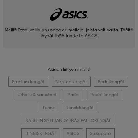
Meillä Stadiumilla on useita eri malleja, joista voit valita. Täältä
löydät lisää tuotteita
ASICS
Asiaan liittyvä sisältö
Stadium kengät
Naisten kengät
Padelkengät
Urheilu & varusteet
Padel
Padel-kengät
Tennis
Tenniskengät
NAISTEN SALIBANDY-/KÄSIPALLOKENGÄT
TENNISKENGÄT
ASICS
Sulkapallo