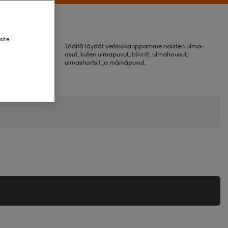
site
Täältä löydät verkkokauppamme naisten uima-
asut, kuten uimapuvut,
bikinit
, uimahousut,
uimashortsit ja märkäpuvut.