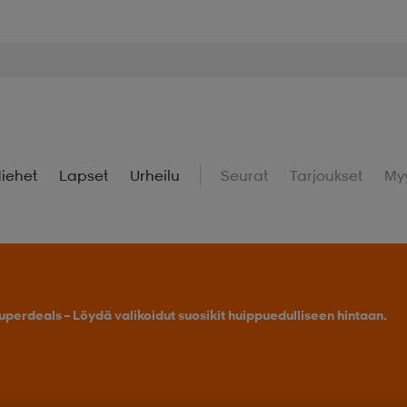
iehet
Lapset
Urheilu
Seurat
Tarjoukset
My
uperdeals – Löydä valikoidut suosikit huippuedulliseen hintaan.