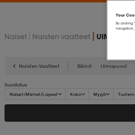
Your Cook
By clicking 
navigation, 
Naiset
Naisten vaatteet
UIMA-ASU
Naisten Vaatteet
Bikinit
Uimapuvut
Suodatus
Naiset/Miehet/Lapset
Koko
Myyjä
Tuoteme