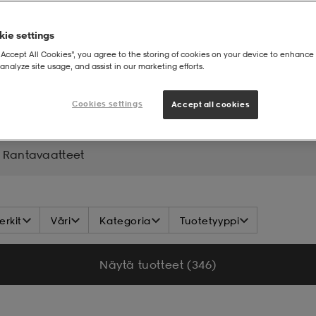
ie settings
“Accept All Cookies”, you agree to the storing of cookies on your device to enhance 
analyze site usage, and assist in our marketing efforts.
T
Cookies settings
Accept all cookies
Rantavaatteet
rkit
Väri
Kategoria
Tuotetyyppi
Näytä tuotteet (346)