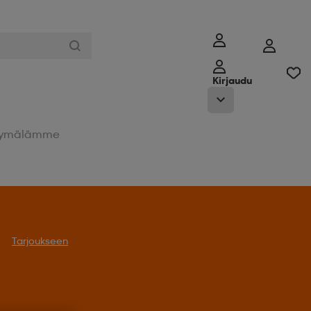
Kirjaudu
ymälämme
Tarjoukseen