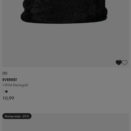
(6)
EVEREST
J Wild Neckgait
10,99
Kampanja -25%