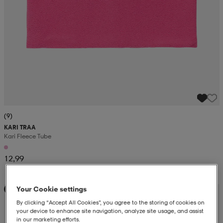
(9)
KARI TRAA
Kari Fleece Tube
12,99
Your Cookie settings
Kampanja -25%
By clicking “Accept All Cookies”, you agree to the storing of cookies on
your device to enhance site navigation, analyze site usage, and assist
in our marketing efforts.