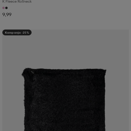
K Fleece Rollneck
9,99
Kampanja -25%