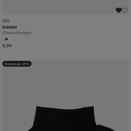
(22)
EVEREST
J Fleece Neckgait
9,99
Kampanja -25%