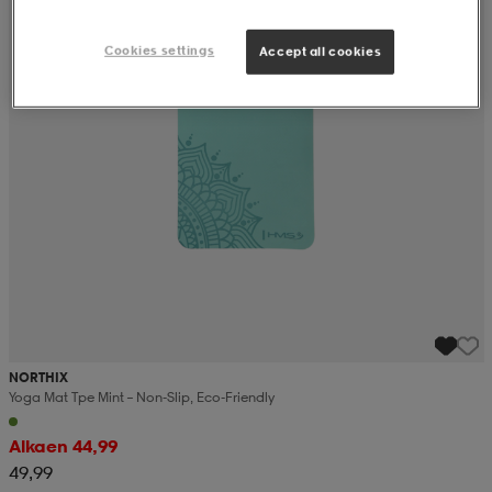
Cookies settings
Accept all cookies
NORTHIX
Yoga Mat Tpe Mint – Non-Slip, Eco-Friendly
Alkaen 44,99
49,99