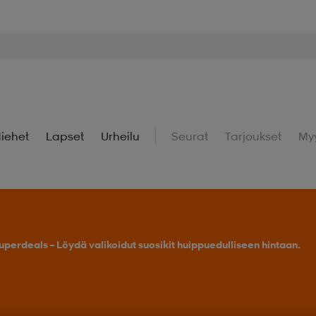
iehet
Lapset
Urheilu
Seurat
Tarjoukset
My
uperdeals – Löydä valikoidut suosikit huippuedulliseen hintaan.