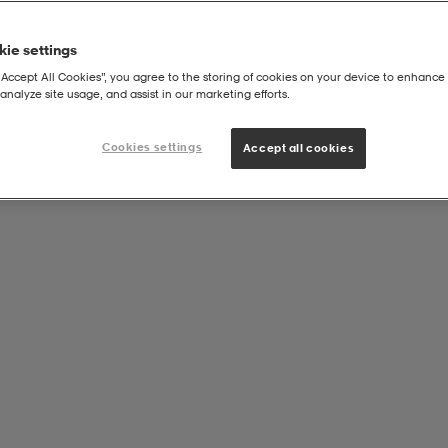
ie settings
“Accept All Cookies”, you agree to the storing of cookies on your device to enhance 
analyze site usage, and assist in our marketing efforts.
weatpants
Cookies settings
Accept all cookies