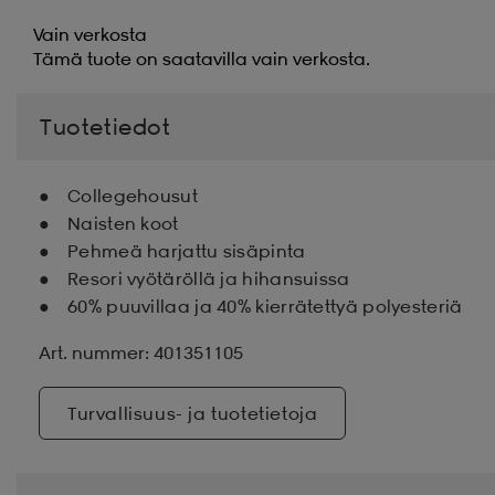
Vain verkosta
Tämä tuote on saatavilla vain verkosta.
Tuotetiedot
Collegehousut
Naisten koot
Pehmeä harjattu sisäpinta
Resori vyötäröllä ja hihansuissa
60% puuvillaa ja 40% kierrätettyä polyesteriä
Art. nummer: 401351105
Turvallisuus- ja tuotetietoja