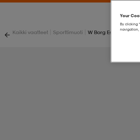
Your Cook
By clicking 
navigation, 
|
|
Kaikki vaatteet
Sporttimuoti
W Borg Essential 1 S