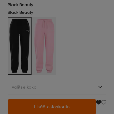
Black Beauty
Black Beauty
Valitse koko
Valitse koko
Lisää ostoskoriin