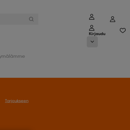
Kirjaudu
ymälämme
Tarjoukseen