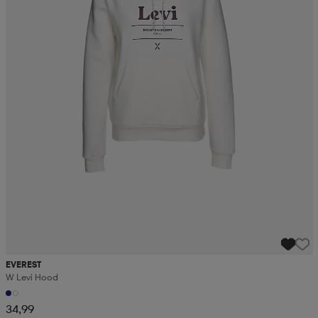
EVEREST
W Levi Hood
34,99