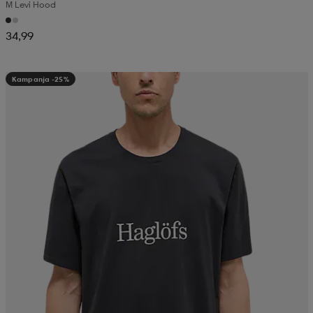
M Levi Hood
34,99
Kampanja -25%