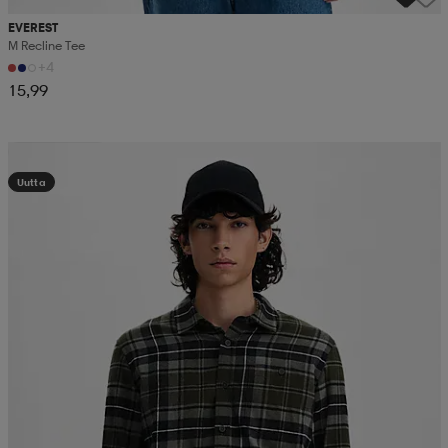
EVEREST
M Recline Tee
+4
15,99
Kampanja -25%
Uutta