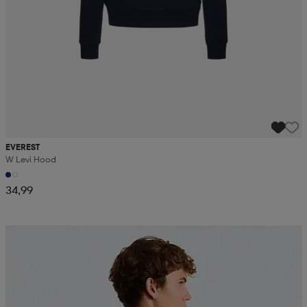
EVEREST
W Levi Hood
34,99
Kampanja -25%