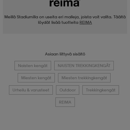
Meillä Stadiumilla on useita eri malleja, joista voit valita. Täältä
löydät lisää tuotteita
REIMA
Asiaan liittyvä sisältö
Naisten kengät
NAISTEN TREKKINGKENGÄT
Miesten kengät
Miesten trekkingkengät
Urheilu & varusteet
Outdoor
Trekkingkengät