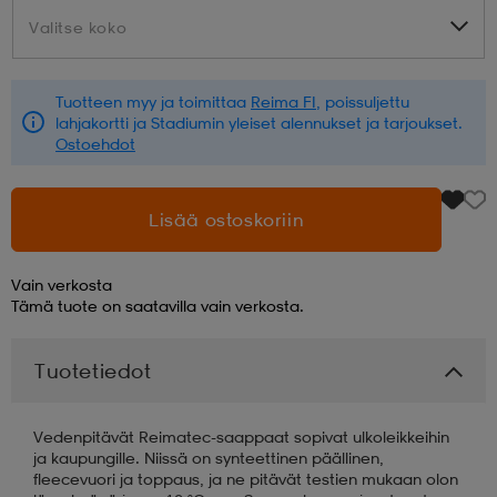
Valitse koko
Valitse koko
aatteet
tarvikkeet
set
tarvikkeet
aatteet
Tuotteen myy ja toimittaa
Reima FI
, poissuljettu
lahjakortti ja Stadiumin yleiset alennukset ja tarjoukset.
olasit
asut
set
Ostoehdot
set
it
a
Lisää ostoskoriin
Vain verkosta
asut
huolto
asut
Tämä tuote on saatavilla vain verkosta.
Tuotetiedot
it
it
Vedenpitävät Reimatec-saappaat sopivat ulkoleikkeihin
ja kaupungille. Niissä on synteettinen päällinen,
huolto
huolto
fleecevuori ja toppaus, ja ne pitävät testien mukaan olon