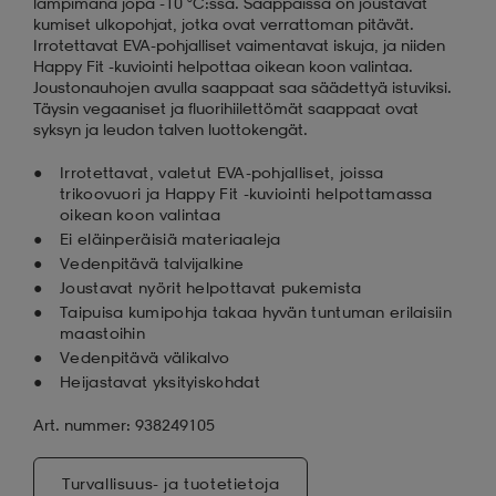
lämpimänä jopa -10 °C:ssa. Saappaissa on joustavat
kumiset ulkopohjat, jotka ovat verrattoman pitävät.
Irrotettavat EVA-pohjalliset vaimentavat iskuja, ja niiden
Happy Fit -kuviointi helpottaa oikean koon valintaa.
Joustonauhojen avulla saappaat saa säädettyä istuviksi.
Täysin vegaaniset ja fluorihiilettömät saappaat ovat
syksyn ja leudon talven luottokengät.
Irrotettavat, valetut EVA-pohjalliset, joissa
trikoovuori ja Happy Fit -kuviointi helpottamassa
oikean koon valintaa
Ei eläinperäisiä materiaaleja
Vedenpitävä talvijalkine
Joustavat nyörit helpottavat pukemista
Taipuisa kumipohja takaa hyvän tuntuman erilaisiin
maastoihin
Vedenpitävä välikalvo
Heijastavat yksityiskohdat
Art. nummer: 938249105
Turvallisuus- ja tuotetietoja