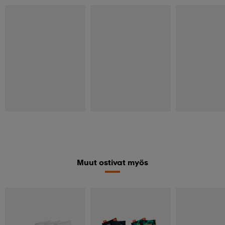
REIMA
REIMA
REIMA
Reimatec Vinterstövlar
Vinterstövlar Pyrytys
Vinterskor Hanki
Myrsky
+2
+1
99,95
89,95
99,95
Muut ostivat myös