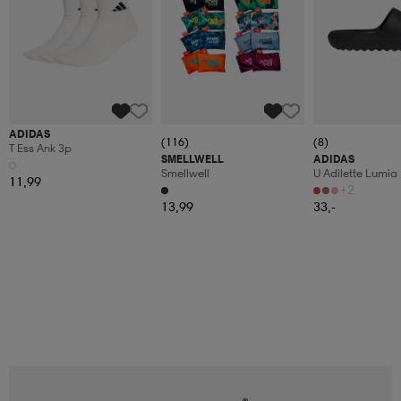
ADIDAS
(116)
(8)
T Ess Ank 3p
SMELLWELL
ADIDAS
Smellwell
U Adilette Lumia
11,99
+2
13,99
33,-