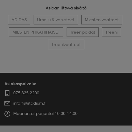
Asiaan liittyvä sisältö
ADIDAS
Urheilu & varusteet
Miesten vaatteet
MIESTEN PITKÄHIHAISET
Treenipaidat
Treeni
Treenivaatteet
Asiakaspalvelu:
075 325 2200
info.fi@stadium.fi
Maanantai-perjantai 10.00-14.00