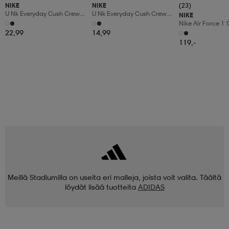
NIKE
NIKE
(23)
U Nk Everyday Cush Crew
U Nk Everyday Cush Crew
NIKE
6pr-Bd
3pr
Nike Air Force 1 
Shoes
22,99
14,99
119,-
Meillä Stadiumilla on useita eri malleja, joista voit valita. Täältä
löydät lisää tuotteita
ADIDAS