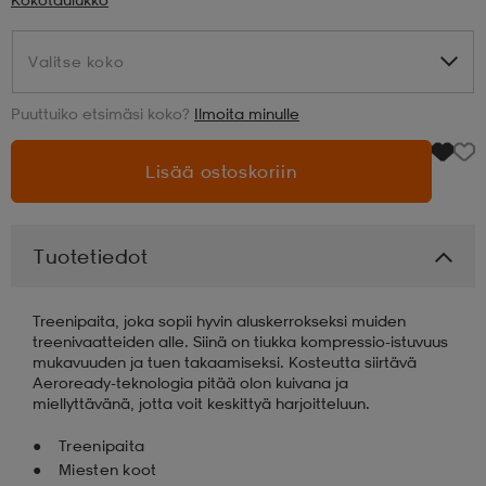
aatteet
tarvikkeet
set
tarvikkeet
aatteet
Valitse koko
Valitse koko
Puuttuiko etsimäsi koko?
Ilmoita minulle
olasit
asut
set
Lisää ostoskoriin
set
it
a
Tuotetiedot
asut
huolto
asut
Treenipaita, joka sopii hyvin aluskerrokseksi muiden
treenivaatteiden alle. Siinä on tiukka kompressio-istuvuus
mukavuuden ja tuen takaamiseksi. Kosteutta siirtävä
it
it
Aeroready-teknologia pitää olon kuivana ja
miellyttävänä, jotta voit keskittyä harjoitteluun.
Treenipaita
huolto
huolto
Miesten koot