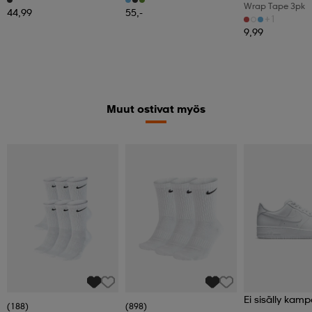
Wrap Tape 3pk
44,99
55,-
+1
9,99
Muut ostivat myös
Ei sisälly kamp
(188)
(898)