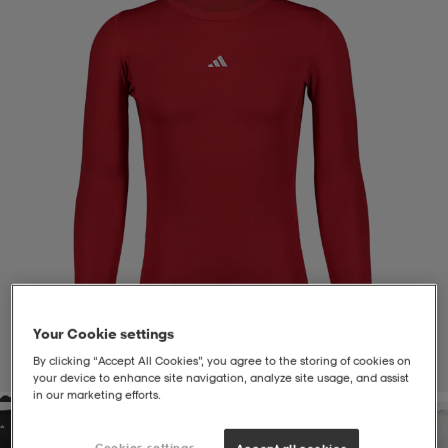
liivit
ikengät
t & pikeepaidat
ikengät
t
saappaat
ingkengät
t
ingkengät
at ja topit
elikengät
dat
engät
engät
t & pikeepaidat
allokengät
t & pikeepaidat
ilykengät
 ja otsapannat
ilykengät
-/Tennis-kengät
Your Cookie settings
t & mekot
andy-/Käsipallo-kengät
eet & lapaset
andy-/Käsipallo-kengät
t & mekot
ikengät
By clicking “Accept All Cookies”, you agree to the storing of cookies on
1
/
4
your device to enhance site navigation, analyze site usage, and assist
in our marketing efforts.
allokengät
allokengät
engät
Cookies settings