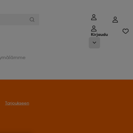
Kirjaudu
ymälämme
Tarjoukseen