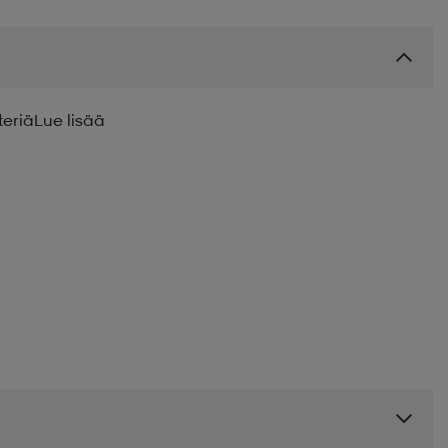
teriä
Lue lisää
.