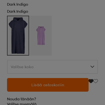
Dark Indigo
Dark Indigo
Valitse koko
Valitse koko
Lisää ostoskoriin
Nouda tänään?
Valitse
myymälä