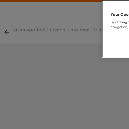
Your Cook
By clicking 
navigation, 
|
|
|
Lastenvaatteet
Lasten uima-asut
Uimahousut
J