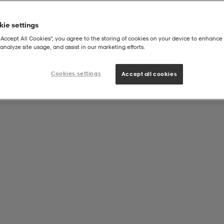
ie settings
“Accept All Cookies”, you agree to the storing of cookies on your device to enhance 
analyze site usage, and assist in our marketing efforts.
 Beach Poncho
Cookies settings
Accept all cookies