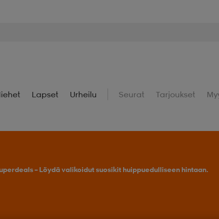
iehet
Lapset
Urheilu
Seurat
Tarjoukset
My
uperdeals – Löydä valikoidut suosikit huippuedulliseen hintaan.