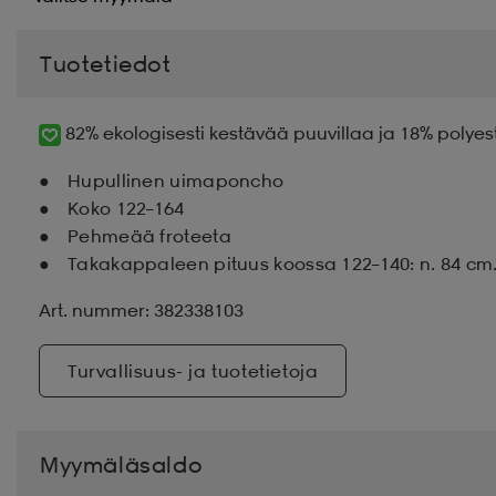
Tuotetiedot
82% ekologisesti kestävää puuvillaa ja 18% polyes
Hupullinen uimaponcho
Koko 122–164
Pehmeää froteeta
Takakappaleen pituus koossa 122–140: n. 84 cm
Art. nummer: 382338103
Turvallisuus- ja tuotetietoja
Myymäläsaldo