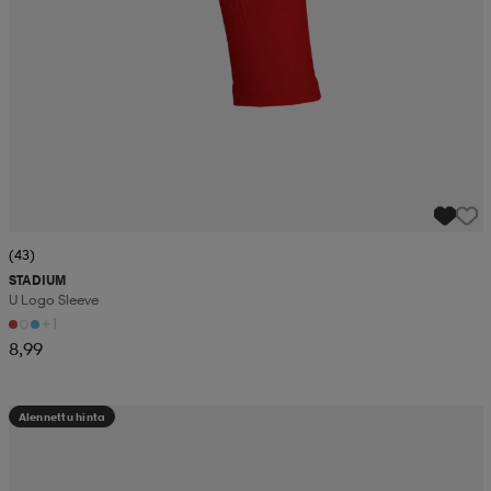
(43)
STADIUM
U Logo Sleeve
+1
8,99
Alennettu hinta