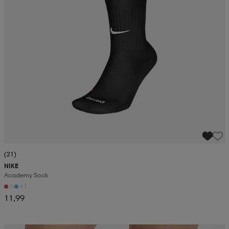
(21)
NIKE
Academy Sock
+1
11,99