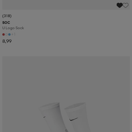
(318)
SOC
U Logo Sock
+1
8,99