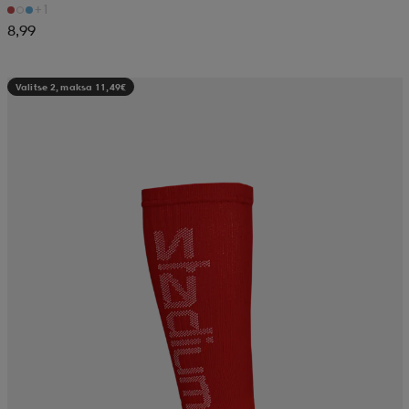
+1
8,99
Valitse 2, maksa 11,49€