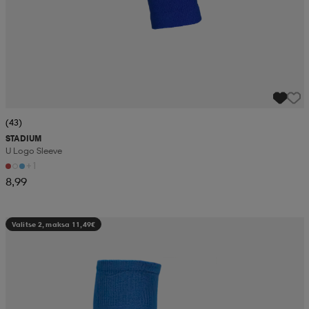
(43)
STADIUM
U Logo Sleeve
+1
8,99
Valitse 2, maksa 11,49€