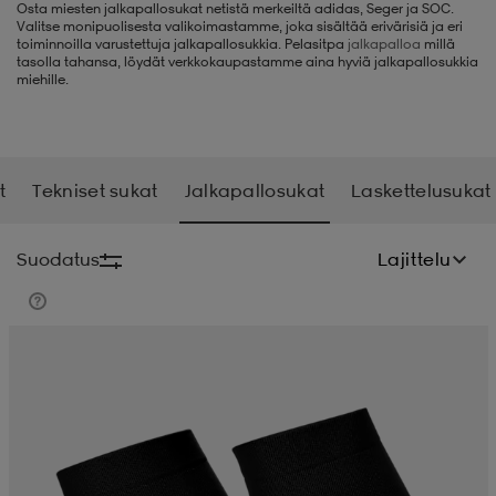
Osta miesten jalkapallosukat netistä merkeiltä adidas, Seger ja SOC.
Valitse monipuolisesta valikoimastamme, joka sisältää erivärisiä ja eri
liivit
ikengät
t & pikeepaidat
ikengät
t
saappaat
toiminnoilla varustettuja jalkapallosukkia. Pelasitpa
jalkapalloa
millä
tasolla tahansa, löydät verkkokaupastamme aina hyviä jalkapallosukkia
miehille.
ingkengät
t
ingkengät
at ja topit
elikengät
t
Tekniset sukat
Jalkapallosukat
Laskettelusukat
dat
engät
engät
t & pikeepaidat
allokengät
Suodatus
Lajittelu
t & pikeepaidat
ilykengät
 ja otsapannat
ilykengät
-/Tennis-kengät
t & mekot
andy-/Käsipallo-kengät
eet & lapaset
andy-/Käsipallo-kengät
t & mekot
ikengät
allokengät
allokengät
engät