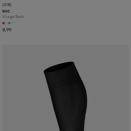
(318)
SOC
U Logo Sock
+1
8,99