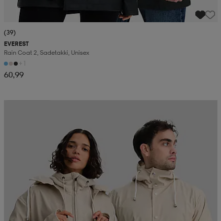
(39)
EVEREST
Rain Coat 2, Sadetakki, Unisex
+1
60,99
Kampanja -25%