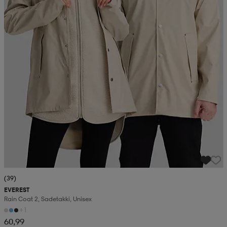
(39)
EVEREST
Rain Coat 2, Sadetakki, Unisex
+1
60,99