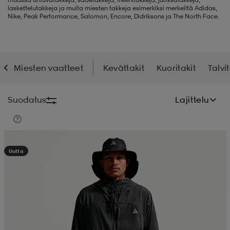
laskettelutakkeja ja muita miesten takkeja esimerkiksi merkeiltä Adidas,
Nike, Peak Performance, Salomon, Encore, Didriksons ja The North Face.
liivit
ikengät
t & pikeepaidat
ikengät
t
saappaat
ingkengät
t
ingkengät
at ja topit
elikengät
Miesten vaatteet
Kevättakit
Kuoritakit
Talvit
dat
engät
engät
t & pikeepaidat
allokengät
Suodatus
Lajittelu
t & pikeepaidat
ilykengät
 ja otsapannat
ilykengät
-/Tennis-kengät
Kampanja -25%
Uutta
t & mekot
andy-/Käsipallo-kengät
eet & lapaset
andy-/Käsipallo-kengät
t & mekot
ikengät
allokengät
allokengät
engät