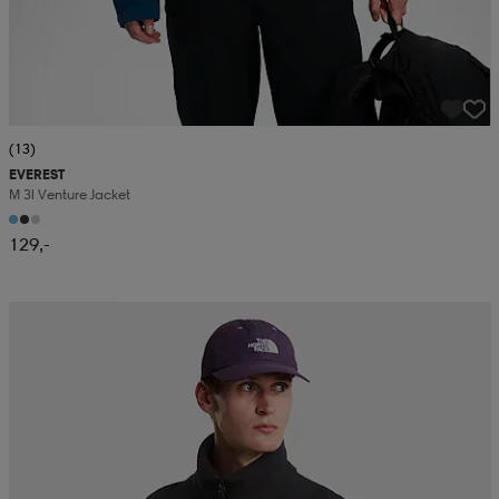
(13)
EVEREST
M 3l Venture Jacket
129,-
Kampanja -25%