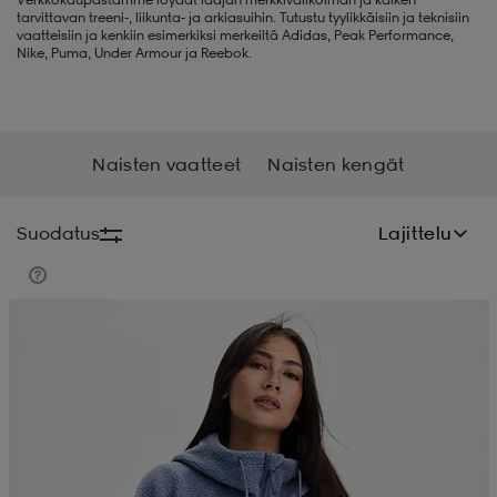
tarvittavan treeni-, liikunta- ja arkiasuihin. Tutustu tyylikkäisiin ja teknisiin
vaatteisiin ja kenkiin esimerkiksi merkeiltä Adidas, Peak Performance,
liivit
ikengät
t & pikeepaidat
ikengät
t
saappaat
Nike, Puma, Under Armour ja Reebok.
ingkengät
t
ingkengät
at ja topit
elikengät
Naisten vaatteet
Naisten kengät
dat
engät
engät
t & pikeepaidat
allokengät
Suodatus
Lajittelu
t & pikeepaidat
ilykengät
 ja otsapannat
ilykengät
-/Tennis-kengät
Kampanja -25%
t & mekot
andy-/Käsipallo-kengät
eet & lapaset
andy-/Käsipallo-kengät
t & mekot
ikengät
allokengät
allokengät
engät