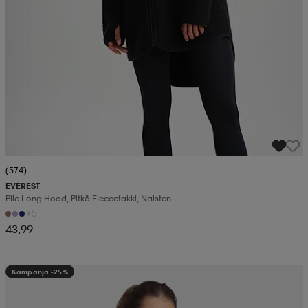
(574)
EVEREST
Pile Long Hood, Pitkä Fleecetakki, Naisten
+5
43,99
Kampanja -25%