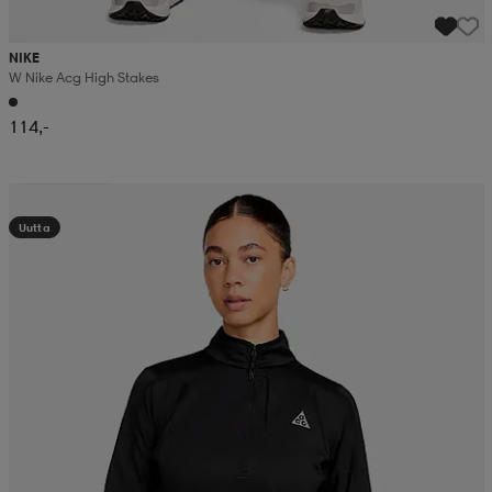
NIKE
W Nike Acg High Stakes
114,-
Kampanja -25%
Uutta