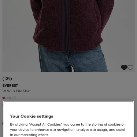
(129)
EVEREST
W Wila Pile Shirt
+2
60,99
Your Cookie settings
Kampanja -25%
By clicking “Accept All Cookies”, you agree to the storing of cookies on
your device to enhance site navigation, analyze site usage, and assist
in our marketing efforts.