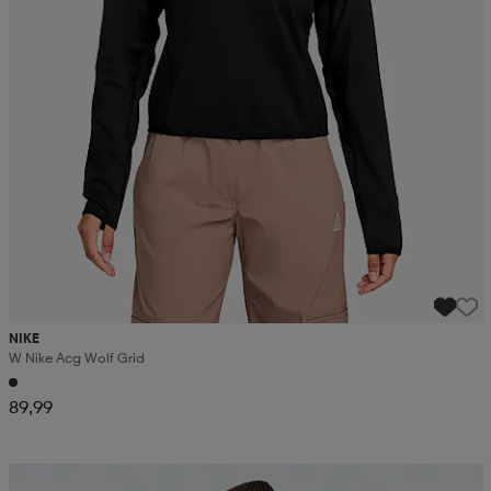
NIKE
W Nike Acg Wolf Grid
89,99
Kampanja -25%