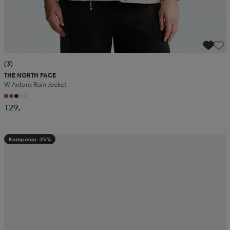
(3)
THE NORTH FACE
W Antora Rain Jacket
+2
129,-
Kampanja -25%