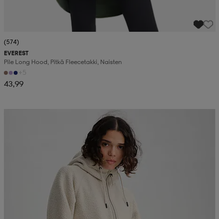
(574)
EVEREST
Pile Long Hood, Pitkä Fleecetakki, Naisten
+5
43,99
Kampanja -25%