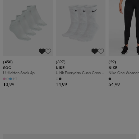
(450)
(897)
(29)
SOC
NIKE
NIKE
U Hidden Sock 4p
U Nk Everyday Cush Crew
Nike One Women'
3pr
Waisted 7/8 L
+1
10,99
14,99
54,99