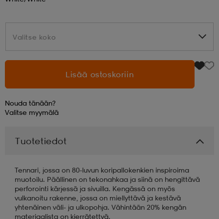
aatteet
tarvikkeet
set
tarvikkeet
aatteet
Valitse koko
Valitse koko
olasit
asut
set
Lisää ostoskoriin
set
it
a
Nouda tänään?
Valitse
myymälä
asut
huolto
asut
Tuotetiedot
it
it
Tennari, jossa on 80-luvun koripallokenkien inspiroima
muotoilu. Päällinen on tekonahkaa ja siinä on hengittävä
perforointi kärjessä ja sivuilla. Kengässä on myös
vulkanoitu rakenne, jossa on miellyttävä ja kestävä
huolto
huolto
yhtenäinen väli- ja ulkopohja. Vähintään 20% kengän
materiaalista on kierrätettyä.