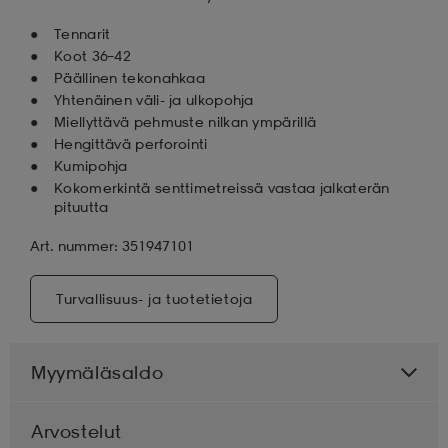
Tennarit
Koot 36–42
Päällinen tekonahkaa
Yhtenäinen väli- ja ulkopohja
Miellyttävä pehmuste nilkan ympärillä
Hengittävä perforointi
Kumipohja
Kokomerkintä senttimetreissä vastaa jalkaterän
pituutta
Art. nummer: 351947101
Turvallisuus- ja tuotetietoja
Myymäläsaldo
Arvostelut