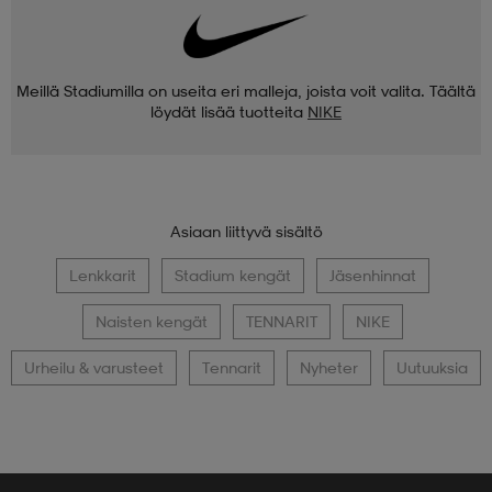
Meillä Stadiumilla on useita eri malleja, joista voit valita. Täältä
löydät lisää tuotteita
NIKE
Asiaan liittyvä sisältö
Lenkkarit
Stadium kengät
Jäsenhinnat
Naisten kengät
TENNARIT
NIKE
Urheilu & varusteet
Tennarit
Nyheter
Uutuuksia