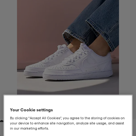
liivit
ikengät
t & pikeepaidat
ikengät
t
saappaat
ingkengät
t
ingkengät
at ja topit
elikengät
dat
engät
engät
t & pikeepaidat
allokengät
t & pikeepaidat
ilykengät
 ja otsapannat
ilykengät
-/Tennis-kengät
t & mekot
andy-/Käsipallo-kengät
eet & lapaset
andy-/Käsipallo-kengät
t & mekot
ikengät
Your Cookie settings
1
/
9
By clicking “Accept All Cookies”, you agree to the storing of cookies on
your device to enhance site navigation, analyze site usage, and assist
allokengät
allokengät
engät
in our marketing efforts.