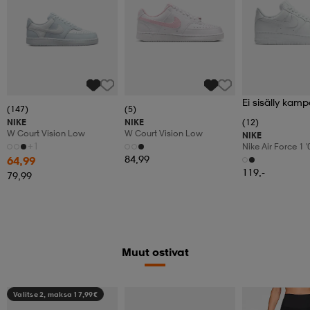
Ei sisälly kamp
(147)
(5)
NIKE
NIKE
(12)
W Court Vision Low
W Court Vision Low
NIKE
+1
Nike Air Force 1 '
Women's Shoes
84,99
64,99
119,-
79,99
Muut ostivat
Valitse 2, maksa 17,99€