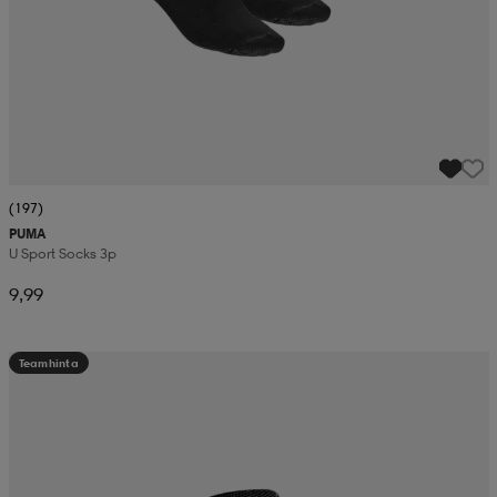
(197)
PUMA
U Sport Socks 3p
9,99
Teamhinta