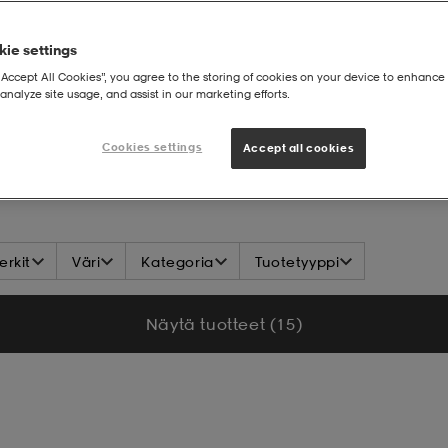
ie settings
“Accept All Cookies”, you agree to the storing of cookies on your device to enhance 
analyze site usage, and assist in our marketing efforts.
opallo
Cookies settings
Accept all cookies
rkit
Väri
Kategoria
Tuotetyyppi
Näytä tuotteet (15)