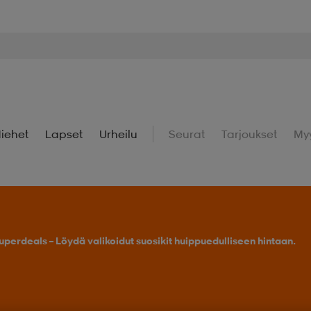
iehet
Lapset
Urheilu
Seurat
Tarjoukset
My
uperdeals – Löydä valikoidut suosikit huippuedulliseen hintaan.