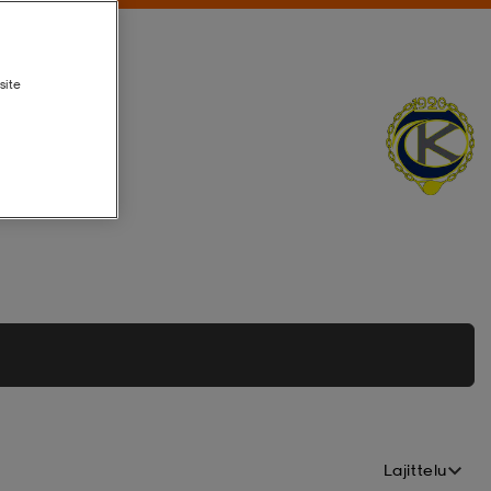
site
Lajittelu