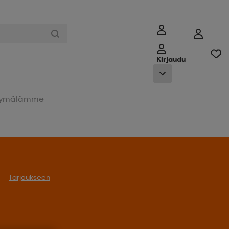
Kirjaudu
ymälämme
Tarjoukseen