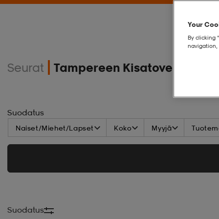
Your Cook
By clicking 
navigation, 
Seurat
Tampereen Kisatoverit Lent
Suodatus
Naiset/Miehet/Lapset
Koko
Myyjä
Tuoteme
Suodatus