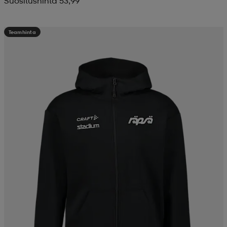
Suositushinta 53,99
Teamhinta