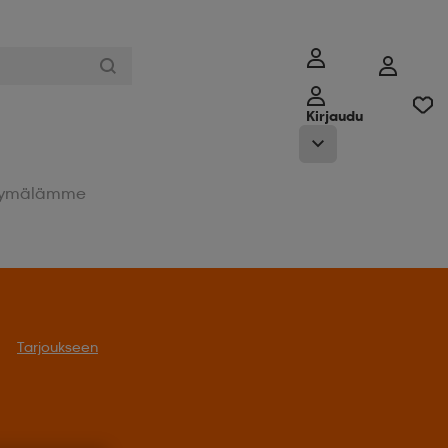
Kirjaudu
ymälämme
Tarjoukseen