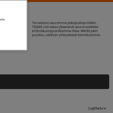
site
Tervetuloa seuramme jalkapalloprofiiliin.
Täältä voit ostaa jäsenenä seuravaatteita
brändikumppaniltamme Nike.
Mikäli jokin
puuttuu, olethan yhteydessä toimistoomme.
Lajittelu