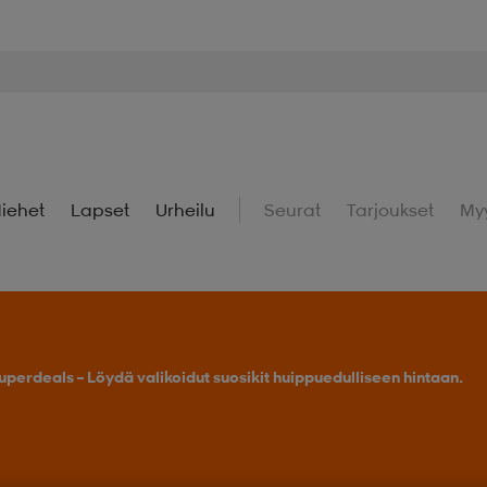
iehet
Lapset
Urheilu
Seurat
Tarjoukset
My
uperdeals – Löydä valikoidut suosikit huippuedulliseen hintaan.