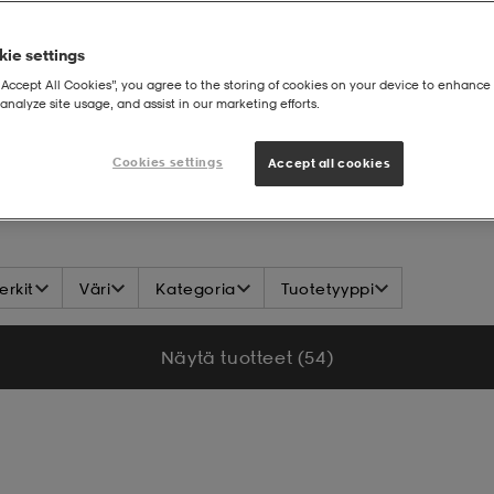
ie settings
“Accept All Cookies”, you agree to the storing of cookies on your device to enhance 
analyze site usage, and assist in our marketing efforts.
Cookies settings
Accept all cookies
rkit
Väri
Kategoria
Tuotetyyppi
Näytä tuotteet (54)