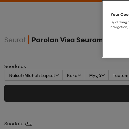
Your Cook
By clicking 
navigation, 
Seurat
Parolan Visa Seuramallisto
Suodatus
Naiset/Miehet/Lapset
Koko
Myyjä
Tuoteme
Suodatus