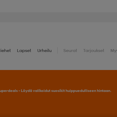
iehet
Lapset
Urheilu
Seurat
Tarjoukset
My
uperdeals – Löydä valikoidut suosikit huippuedulliseen hintaan.