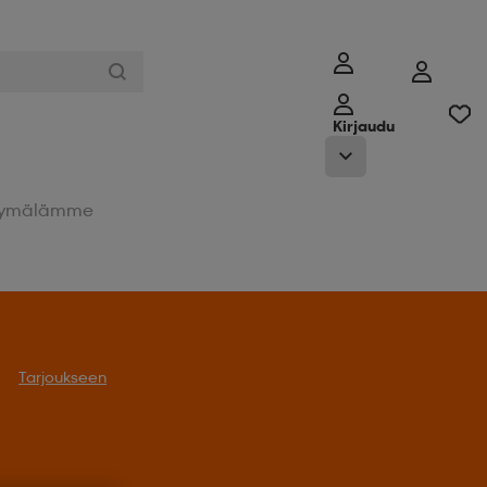
Kirjaudu
ymälämme
Tarjoukseen