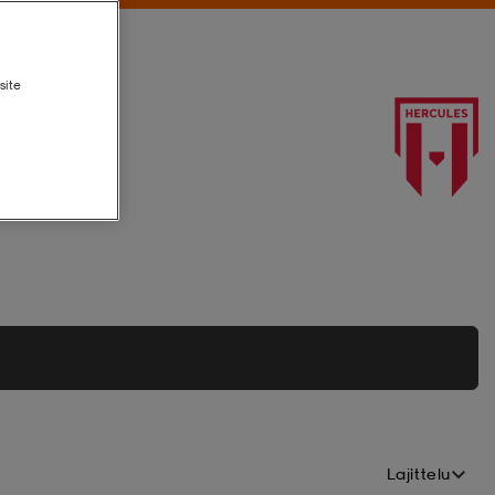
site
Lajittelu