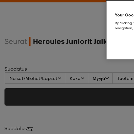
Your Cook
By clicking 
navigation, 
Seurat
Hercules Juniorit Jalkapallo
Suodatus
Naiset/Miehet/Lapset
Koko
Myyjä
Tuoteme
Suodatus