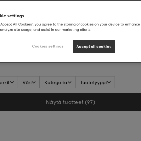
ie settings
“Accept All Cookies”, you agree to the storing of cookies on your device to enhance 
analyze site usage, and assist in our marketing efforts.
Cookies settings
Accept all cookies
rkit
Väri
Kategoria
Tuotetyyppi
Näytä tuotteet (97)