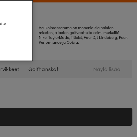
site
Valikoimassamme on monenlaisia naisten,
miesten ja lasten golfvaatteita esim. merkeiltä
Nike, TaylorMade, Titleist, Four D, J Lindeberg, Peak
Performance ja Cobra.
rvikkeet
Golfhanskat
Näytä lisää