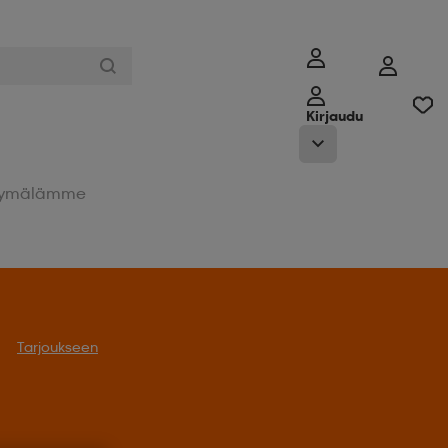
Kirjaudu
ymälämme
Tarjoukseen