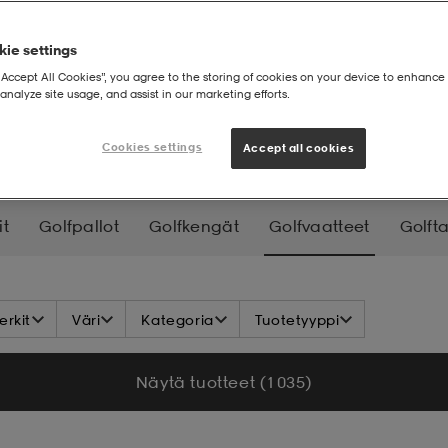
ie settings
“Accept All Cookies”, you agree to the storing of cookies on your device to enhance 
analyze site usage, and assist in our marketing efforts.
eet
Cookies settings
Accept all cookies
it
Golfpallot
Golfkengät
Golfvaatteet
Golfta
rkit
Väri
Kategoria
Tuotetyyppi
Näytä tuotteet (1 035)