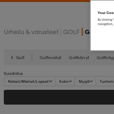
Your Cook
By clicking 
navigation, 
Urheilu & varusteet
GOLF
Golfvaatt
Golf
Golfmailat
Golfkärryt
Golfbäg
Urheilulasit
Suodatus
Naiset/Miehet/Lapset
Koko
Myyjä
Tuoteme