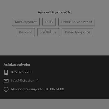
Asiaan liittyvä sisältö
MIPS-kypärät
POC
Urheilu & varusteet
Kypärät
PYÖRÄILY
Pyöräilykypärät
Asiakaspalvelu:
075 325 2200
info.fi@stadium.fi
Maanantai-perjantai 10.00-14.00