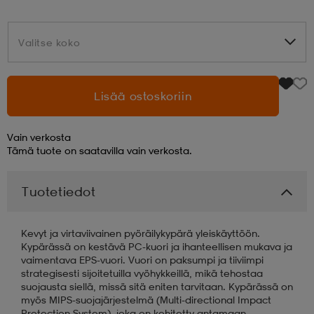
aatteet
tarvikkeet
set
tarvikkeet
aatteet
Valitse koko
Valitse koko
olasit
asut
set
Lisää ostoskoriin
set
it
a
Vain verkosta
Tämä tuote on saatavilla vain verkosta.
asut
huolto
asut
Tuotetiedot
Kevyt ja virtaviivainen pyöräilykypärä yleiskäyttöön.
it
it
Kypärässä on kestävä PC-kuori ja ihanteellisen mukava ja
vaimentava EPS-vuori. Vuori on paksumpi ja tiiviimpi
strategisesti sijoitetuilla vyöhykkeillä, mikä tehostaa
suojausta siellä, missä sitä eniten tarvitaan. Kypärässä on
huolto
huolto
myös MIPS-suojajärjestelmä (Multi-directional Impact
Protection System), joka on kehitetty antamaan