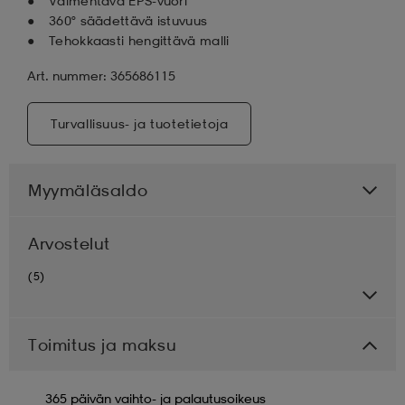
Vaimentava EPS-vuori
360° säädettävä istuvuus
Tehokkaasti hengittävä malli
Art. nummer: 365686115
Turvallisuus- ja tuotetietoja
Myymäläsaldo
Arvostelut
(5)
Toimitus ja maksu
365 päivän vaihto- ja palautusoikeus