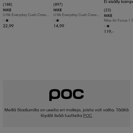
Ei sisälly kamp
(188)
(897)
NIKE
NIKE
(23)
U Nk Everyday Cush Crew
U Nk Everyday Cush Crew
NIKE
6pr-Bd
3pr
Nike Air Force 1 
Shoes
22,99
14,99
119,-
Meillä Stadiumilla on useita eri malleja, joista voit valita. Täältä
löydät lisää tuotteita
POC