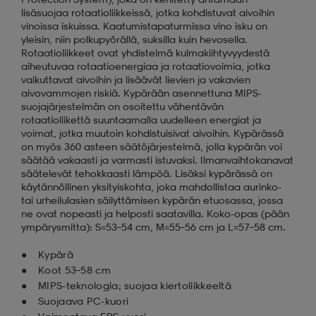
lisäsuojaa rotaatioliikkeissä, jotka kohdistuvat aivoihin
vinoissa iskuissa. Kaatumistapaturmissa vino isku on
yleisin, niin polkupyörällä, suksilla kuin hevosella.
Rotaatioliikkeet ovat yhdistelmä kulmakiihtyvyydestä
aiheutuvaa rotaatioenergiaa ja rotaatiovoimia, jotka
vaikuttavat aivoihin ja lisäävät lievien ja vakavien
aivovammojen riskiä. Kypärään asennettuna MIPS-
suojajärjestelmän on osoitettu vähentävän
rotaatioliikettä suuntaamalla uudelleen energiat ja
voimat, jotka muutoin kohdistuisivat aivoihin. Kypärässä
on myös 360 asteen säätöjärjestelmä, jolla kypärän voi
säätää vakaasti ja varmasti istuvaksi. Ilmanvaihtokanavat
säätelevät tehokkaasti lämpöä. Lisäksi kypärässä on
käytännöllinen yksityiskohta, joka mahdollistaa aurinko-
tai urheilulasien säilyttämisen kypärän etuosassa, jossa
ne ovat nopeasti ja helposti saatavilla. Koko-opas (pään
ympärysmitta): S=53–54 cm, M=55–56 cm ja L=57–58 cm.
Kypärä
Koot 53–58 cm
MIPS-teknologia; suojaa kiertoliikkeeltä
Suojaava PC-kuori