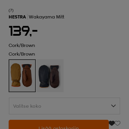
(7)
HESTRA
Wakayama Mitt
139,-
Cork/brown
Cork/brown
Valitse koko
Valitse koko
Lisää ostoskoriin