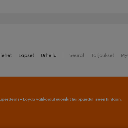
iehet
Lapset
Urheilu
Seurat
Tarjoukset
My
uperdeals – Löydä valikoidut suosikit huippuedulliseen hintaan.