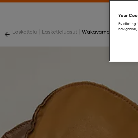
Your Cook
By clicking 
navigation, 
|
|
Laskettelu
Lasketteluasut
Wakayama Mitt