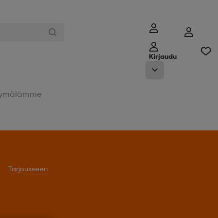
Kirjaudu
ymälämme
Tarjoukseen