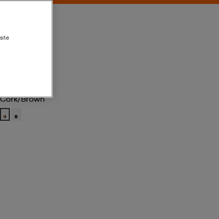
site
Cork/brown
Cork/brown