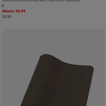
Training Hooks For Boxing, Mma – Heavy Duty, Adjustable
Alkaen 30,99
33,99