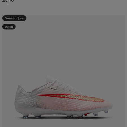
49,99
Seuratarjous
Uutta