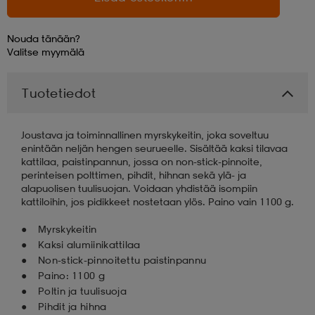
aatteet
tarvikkeet
set
tarvikkeet
aatteet
Nouda tänään?
Valitse
myymälä
olasit
asut
set
Tuotetiedot
Joustava ja toiminnallinen myrskykeitin, joka soveltuu
set
it
a
enintään neljän hengen seurueelle. Sisältää kaksi tilavaa
kattilaa, paistinpannun, jossa on non-stick-pinnoite,
perinteisen polttimen, pihdit, hihnan sekä ylä- ja
alapuolisen tuulisuojan. Voidaan yhdistää isompiin
asut
huolto
asut
kattiloihin, jos pidikkeet nostetaan ylös. Paino vain 1100 g.
Myrskykeitin
it
it
Kaksi alumiinikattilaa
Non-stick-pinnoitettu paistinpannu
Paino: 1100 g
Poltin ja tuulisuoja
huolto
huolto
Pihdit ja hihna