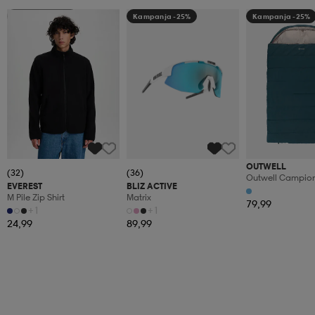
Kampanja -25%
Kampanja -25%
Kampanja -25%
OUTWELL
(32)
(36)
Outwell Campion
EVEREST
BLIZ ACTIVE
Double
M Pile Zip Shirt
Matrix
79,99
+1
+1
24,99
89,99