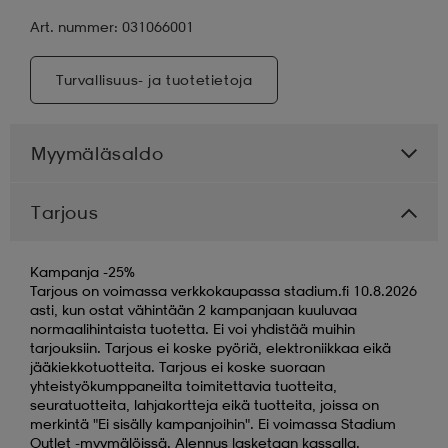
Art. nummer: 031066001
Turvallisuus- ja tuotetietoja
Myymäläsaldo
Tarjous
Kampanja -25%
Tarjous on voimassa verkkokaupassa stadium.fi 10.8.2026
asti, kun ostat vähintään 2 kampanjaan kuuluvaa
normaalihintaista tuotetta. Ei voi yhdistää muihin
tarjouksiin. Tarjous ei koske pyöriä, elektroniikkaa eikä
jääkiekkotuotteita. Tarjous ei koske suoraan
yhteistyökumppaneilta toimitettavia tuotteita,
seuratuotteita, lahjakortteja eikä tuotteita, joissa on
merkintä "Ei sisälly kampanjoihin". Ei voimassa Stadium
Outlet -myymälöissä. Alennus lasketaan kassalla.