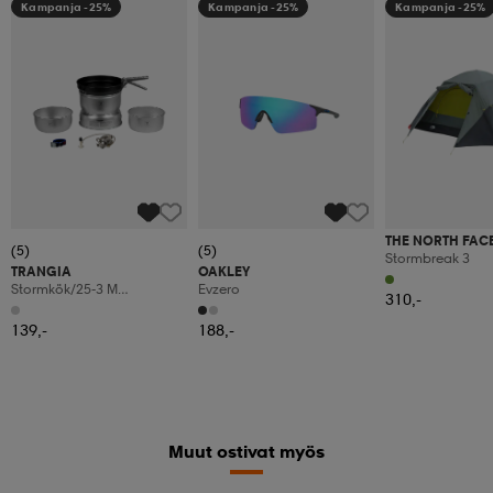
Kampanja -25%
Kampanja -25%
Kampanja -25%
THE NORTH FAC
(5)
(5)
Stormbreak 3
TRANGIA
OAKLEY
Stormkök/25-3 M
Evzero
310,-
Gasolbrännare
139,-
188,-
Muut ostivat myös