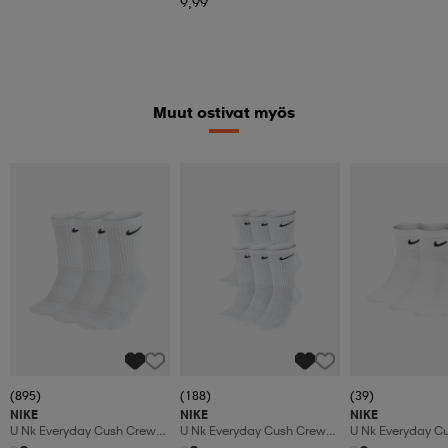
9,99
Muut ostivat myös
(895)
(188)
(39)
NIKE
NIKE
NIKE
U Nk Everyday Cush Crew
U Nk Everyday Cush Crew
U Nk Everyday Cu
3pr
6pr-Bd
3pr