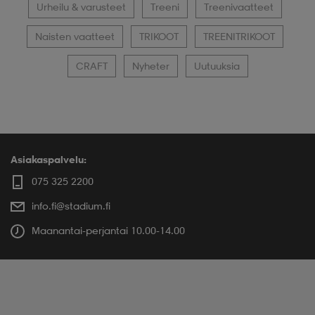
Urheilu & varusteet
Treeni
Treenivaatteet
Naisten vaatteet
TRIKOOT
TREENITRIKOOT
CRAFT
Nyheter
Uutuuksia
Asiakaspalvelu:
075 325 2200
info.fi@stadium.fi
Maanantai-perjantai 10.00-14.00