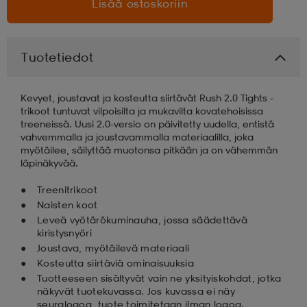
Lisää ostoskoriin
aatteet
tarvikkeet
set
tarvikkeet
aatteet
Tuotetiedot
olasit
asut
set
Kevyet, joustavat ja kosteutta siirtävät Rush 2.0 Tights -
trikoot tuntuvat vilpoisilta ja mukavilta kovatehoisissa
treeneissä. Uusi 2.0-versio on päivitetty uudella, entistä
set
it
a
vahvemmalla ja joustavammalla materiaalilla, joka
myötäilee, säilyttää muotonsa pitkään ja on vähemmän
läpinäkyvää.
asut
huolto
asut
Treenitrikoot
Naisten koot
Leveä vyötärökuminauha, jossa säädettävä
kiristysnyöri
it
it
Joustava, myötäilevä materiaali
Kosteutta siirtäviä ominaisuuksia
Tuotteeseen sisältyvät vain ne yksityiskohdat, jotka
huolto
huolto
näkyvät tuotekuvassa. Jos kuvassa ei näy
seuralogoa, tuote toimitetaan ilman logoa.