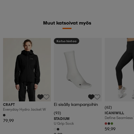
Muut katsoivat myös
Katso hintaa
Ei sisälly kampanjoihin
CRAFT
(62)
Everyday Hydro Jacket W
(93)
ICANIWILL
Define Seamless 
STADIUM
79,99
U Grip Sock
59,99