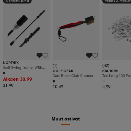
Alennettu hinta
Valitse 2, maksa
NORTHIX
(1)
(43)
Golf Swing Trainer With
GOLF GEAR
STADIUM
Non-Slip Grip – Black, 80
Dual Brush Club Cleaner
Tee Long 100 Pc
Cm
Alkaen 30,99
31,99
10,49
5,99
Muut ostivat