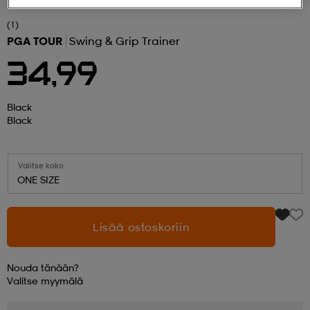
(1)
 ja otsapannat
kengät
rrastot
kengät
rit
alit
PGA TOUR
Swing & Grip Trainer
34,99
eet & lapaset
skengät
ihaiset
skengät
tarvikkeet
Black
Black
saappaat
saappaat
eet & lapaset
kengät
Valitse koko
ONE SIZE
rrastot
alit
aatteet
alit
er
Lisää ostoskoriin
kengät
aatteet
kengät
rrastot
Nouda tänään?
Valitse
myymälä
aatteet
ykengät
olasit
ykengät