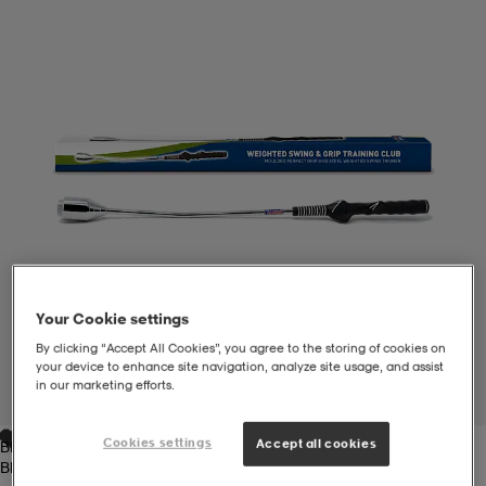
liivit
ikengät
t & pikeepaidat
ikengät
t
saappaat
ingkengät
t
ingkengät
at ja topit
elikengät
dat
engät
engät
t & pikeepaidat
allokengät
t & pikeepaidat
ilykengät
 ja otsapannat
ilykengät
-/Tennis-kengät
Your Cookie settings
By clicking “Accept All Cookies”, you agree to the storing of cookies on
t & mekot
andy-/Käsipallo-kengät
eet & lapaset
andy-/Käsipallo-kengät
t & mekot
ikengät
your device to enhance site navigation, analyze site usage, and assist
in our marketing efforts.
1
/
3
Cookies settings
Accept all cookies
Black
allokengät
allokengät
engät
Black