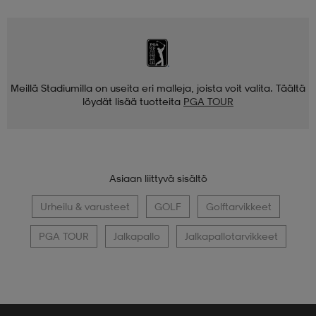
Meillä Stadiumilla on useita eri malleja, joista voit valita. Täältä
löydät lisää tuotteita
PGA TOUR
Asiaan liittyvä sisältö
Urheilu & varusteet
GOLF
Golftarvikkeet
PGA TOUR
Jalkapallo
Jalkapallotarvikkeet