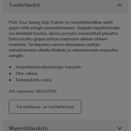
Tuotetiedot
aatteet
tarvikkeet
set
tarvikkeet
aatteet
PGA Tour Swing Grip Trainer on harjoitteluväline sekä
gripin että svingin parantamiseen. Grippiä harjoittamalla
voi ehkäistä hookia, slicea ja myös menetettyä pituutta.
olasit
asut
set
Esimuotoiltu grippi auttaa saamaan oikean otteen
mailasta. Teräspaino varren alaosassa auttaa
vahvistamaan oikeita lihaksia ja rakentamaan nopeutta
svingiin.
set
it
a
Harjoittelumaila/svingin harjoitin
Ote: oikea
asut
huolto
asut
Esitaivutettu varsi
Art. nummer: 365167101
it
it
Turvallisuus- ja tuotetietoja
huolto
huolto
Myymäläsaldo