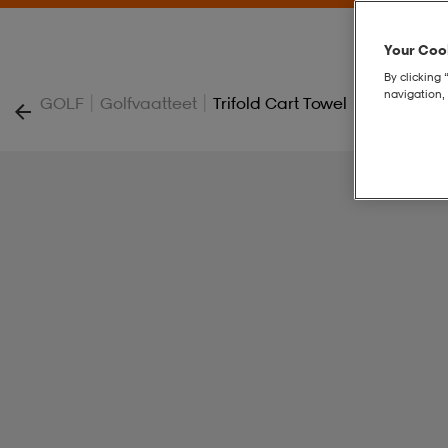
Your Cook
By clicking 
navigation, 
|
|
GOLF
Golfvaatteet
Trifold Cart Towel