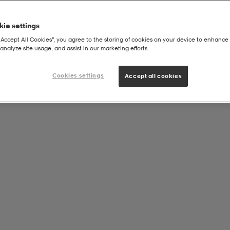
ie settings
“Accept All Cookies”, you agree to the storing of cookies on your device to enhance 
analyze site usage, and assist in our marketing efforts.
Cookies settings
Accept all cookies