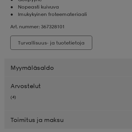
Nopeasti kuivuva
Imukykyinen froteemateriaali
Art. nummer: 367328101
Turvallisuus- ja tuotetietoja
Myymäläsaldo
Arvostelut
(4)
Toimitus ja maksu