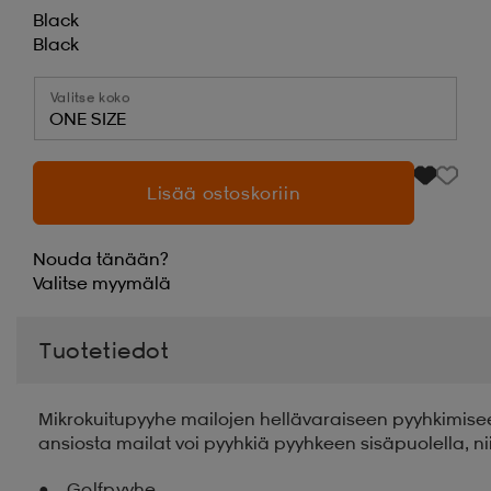
Black
Black
Valitse koko
ONE SIZE
Lisää ostoskoriin
Nouda tänään?
Valitse
myymälä
Tuotetiedot
Mikrokuitupyyhe mailojen hellävaraiseen pyyhkimiseen
ansiosta mailat voi pyyhkiä pyyhkeen sisäpuolella, n
Golfpyyhe