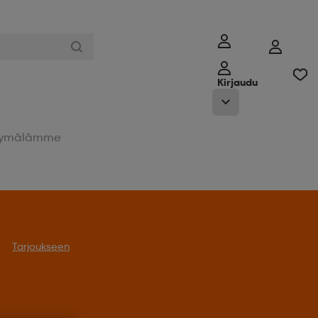
Kirjaudu
ymälämme
Tarjoukseen