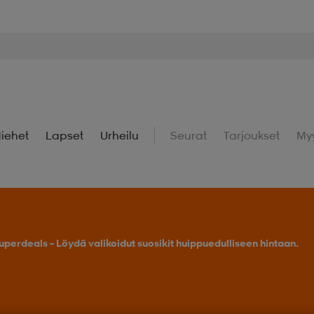
iehet
Lapset
Urheilu
Seurat
Tarjoukset
My
uperdeals – Löydä valikoidut suosikit huippuedulliseen hintaan.