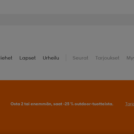
iehet
Lapset
Urheilu
Seurat
Tarjoukset
My
Osta 2 tai enemmän, saat -25 % outdoor-tuotteista.
Tarj