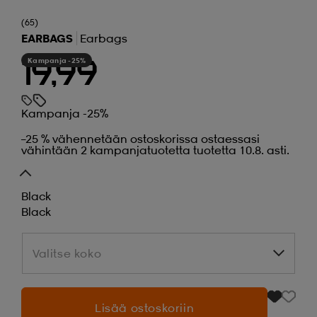
(65)
EARBAGS
Earbags
Kampanja -25%
19,99
Kampanja -25%
–25 % vähennetään ostoskorissa ostaessasi
vähintään 2 kampanjatuotetta tuotetta 10.8. asti.
Black
Black
Valitse koko
Valitse koko
Lisää ostoskoriin