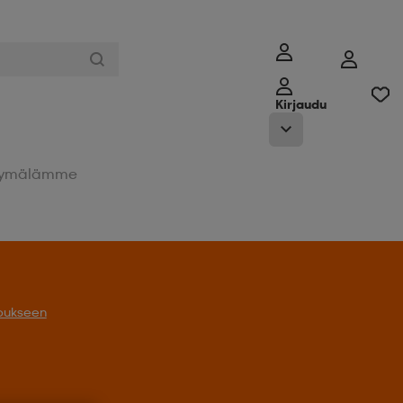
Kirjaudu
ymälämme
oukseen