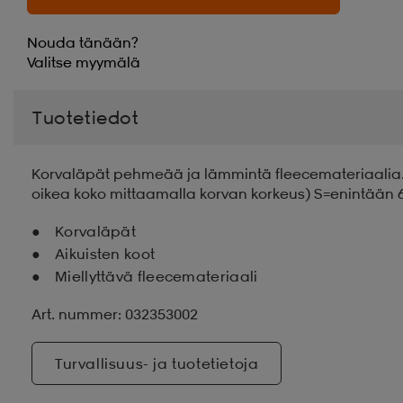
Nouda tänään?
Valitse
myymälä
Tuotetiedot
Korvaläpät pehmeää ja lämmintä fleecemateriaalia. Tä
oikea koko mittaamalla korvan korkeus) S=enintään 6
Korvaläpät
Aikuisten koot
Miellyttävä fleecemateriaali
Art. nummer: 032353002
Turvallisuus- ja tuotetietoja