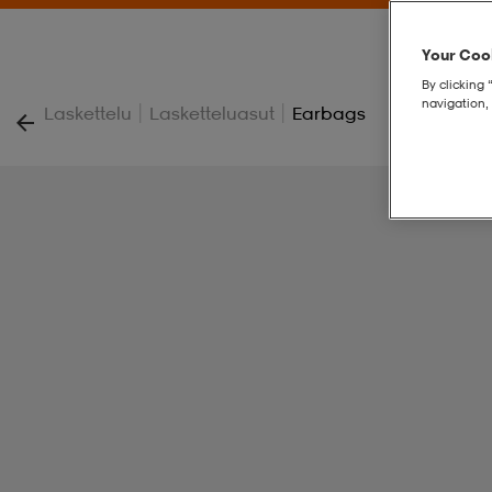
Your Cook
By clicking 
navigation, 
|
|
Laskettelu
Lasketteluasut
Earbags