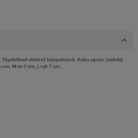
ydelliset viileinä talvipäivinä. Koko-opas: (selvitä
 cm, M=6–7 cm, L=yli 7 cm.