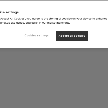
ie settings
“Accept All Cookies”, you agree to the storing of cookies on your device to enhance 
analyze site usage, and assist in our marketing efforts.
Cookies settings
Accept all cookies