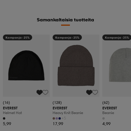
Samankaltaisia tuotteita
Kampanja -25%
Kampanja -25%
Kampanja -25%
(16)
(128)
(62)
EVEREST
EVEREST
EVEREST
Helmet Hat
Heavy Knit Beanie
Beanie
+5
5,99
17,99
4,99