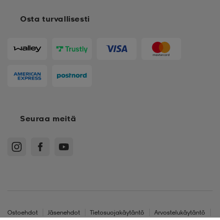
Osta turvallisesti
Seuraa meitä
Ostoehdot
Jäsenehdot
Tietosuojakäytäntö
Arvostelukäytäntö