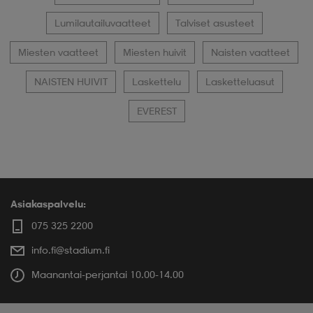
Lumilautailuvaatteet
Talviset asusteet
Miesten vaatteet
Miesten huivit
Naisten vaatteet
NAISTEN HUIVIT
Laskettelu
Lasketteluasut
EVEREST
Asiakaspalvelu:
075 325 2200
info.fi@stadium.fi
Maanantai-perjantai 10.00-14.00