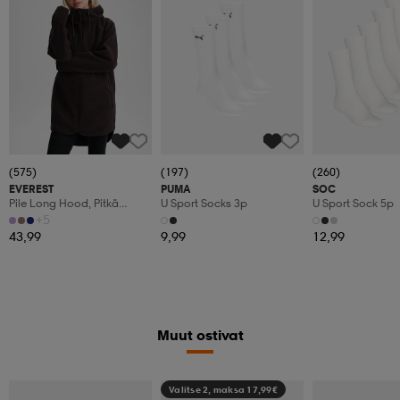
(575)
(197)
(260)
EVEREST
PUMA
SOC
Pile Long Hood, Pitkä
U Sport Socks 3p
U Sport Sock 5p
Fleecetakki, Naisten
+5
43,99
9,99
12,99
Muut ostivat
Valitse 2, maksa 17,99€