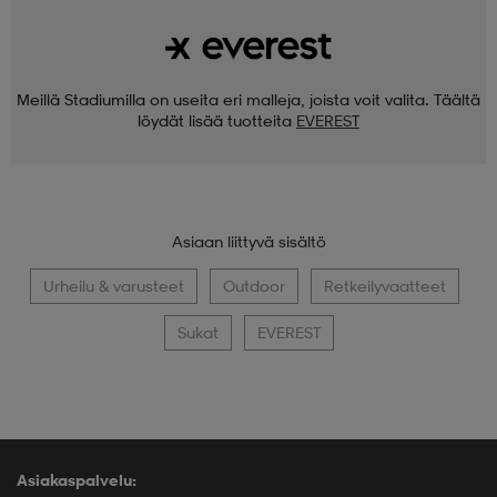
Meillä Stadiumilla on useita eri malleja, joista voit valita. Täältä
löydät lisää tuotteita
EVEREST
Asiaan liittyvä sisältö
Urheilu & varusteet
Outdoor
Retkeilyvaatteet
Sukat
EVEREST
Asiakaspalvelu: