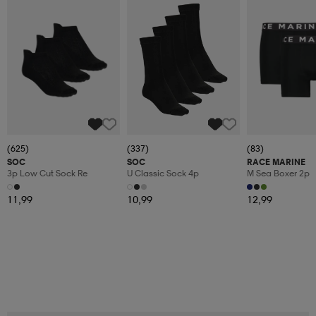
(625)
(337)
(83)
SOC
SOC
RACE MARINE
3p Low Cut Sock Re
U Classic Sock 4p
M Sea Boxer 2p
11,99
10,99
12,99