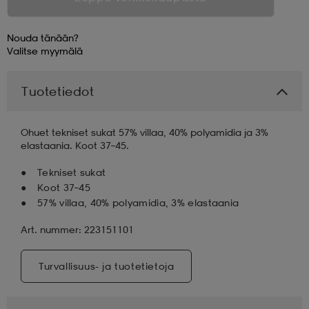
aatteet
tarvikkeet
set
tarvikkeet
aatteet
Nouda tänään?
Valitse
myymälä
olasit
asut
set
Tuotetiedot
Ohuet tekniset sukat 57% villaa, 40% polyamidia ja 3%
set
it
a
elastaania. Koot 37–45.
Tekniset sukat
asut
huolto
asut
Koot 37–45
57% villaa, 40% polyamidia, 3% elastaania
Art. nummer: 223151101
it
it
Turvallisuus- ja tuotetietoja
huolto
huolto