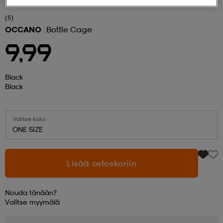
(5)
 ja otsapannat
kengät
rrastot
kengät
rit
alit
OCCANO
Bottle Cage
9,99
eet & lapaset
skengät
ihaiset
skengät
tarvikkeet
Black
Black
saappaat
saappaat
eet & lapaset
kengät
Valitse koko
ONE SIZE
rrastot
alit
aatteet
alit
er
Lisää ostoskoriin
kengät
aatteet
kengät
rrastot
Nouda tänään?
Valitse
myymälä
aatteet
ykengät
olasit
ykengät