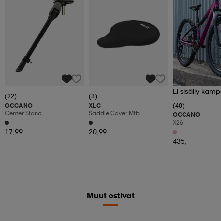
Ei sisälly kamp
(22)
(3)
OCCANO
XLC
(40)
Center Stand
Saddle Cover Mtb
OCCANO
X26
17,99
20,99
435,-
Muut ostivat