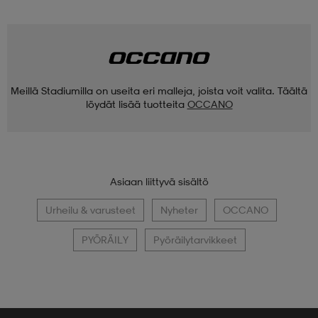
Meillä Stadiumilla on useita eri malleja, joista voit valita. Täältä
löydät lisää tuotteita
OCCANO
Asiaan liittyvä sisältö
Urheilu & varusteet
Nyheter
OCCANO
PYÖRÄILY
Pyöräilytarvikkeet