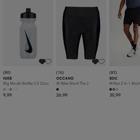
(80)
(16)
(83)
NIKE
OCCANO
SOC
Big Mouth Bottle 2.0 22oz
W Bike Short Ths 2
M Run 2 In 1 Shor
+2
9,99
26,99
30,99