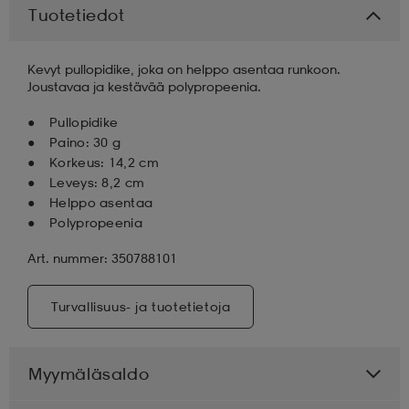
Tuotetiedot
aatteet
tarvikkeet
set
tarvikkeet
aatteet
Kevyt pullopidike, joka on helppo asentaa runkoon.
Joustavaa ja kestävää polypropeenia.
olasit
asut
set
Pullopidike
Paino: 30 g
Korkeus: 14,2 cm
set
it
a
Leveys: 8,2 cm
Helppo asentaa
Polypropeenia
asut
huolto
asut
Art. nummer: 350788101
Turvallisuus- ja tuotetietoja
it
it
Myymäläsaldo
huolto
huolto