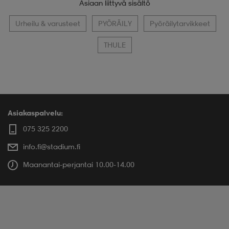
Asiaan liittyvä sisältö
Urheilu & varusteet
PYÖRÄILY
Pyöräilytarvikkeet
THULE
Asiakaspalvelu:
075 325 2200
info.fi@stadium.fi
Maanantai-perjantai 10.00-14.00