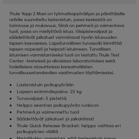
Thule Yepp 2 Maxi on työmatkapyöräilyyn ja päivittäisille
aatteet
tarvikkeet
set
tarvikkeet
aatteet
retkille suunniteltu lastenistuin, jossa keskeistä on
toimivuus ja mukavuus. Siinä on pehmeä ja vaimentava
tuoli, jossa on miellyttävä istua. Viisipistevaljaat ja
olasit
asut
set
säädettävät jalkatuet varmistavat hyvän istuvuuden
lapsen kasvaessa. Lapsiturvallinen turvasolki kiinnittää
lapsen nopeasti ja helposti istuimeen. Turvallisen
istumisen varmistamiseksi tuoli on testattu Thule Test
set
it
a
Center -testeissä ja ulkoisissa laboratorioissa sekä
todellisissa olosuhteissa kansainvälisten
turvallisuusstandardien vaatimusten täyttämiseksi.
asut
huolto
asut
Lastenistuin polkupyörään
Lapsen enimmäispaino: 22 kg
Turvavaljaat: 5 pistettä
Helppo asentaa polkupyörän runkoon
it
it
Pehmeä ja vaimennettu tuoli
Säädettävät jalkatuet ja jalkahihnat
Thule Quick Release Bracket: helppo vaihtaa eri
huolto
huolto
polkupyörien välillä
Metallilukko varmistaa, että lastenistuin pysyy