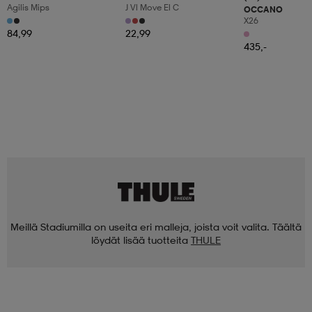
Agilis Mips
J Vl Move El C
OCCANO
X26
84,99
22,99
435,-
Meillä Stadiumilla on useita eri malleja, joista voit valita. Täältä
löydät lisää tuotteita
THULE