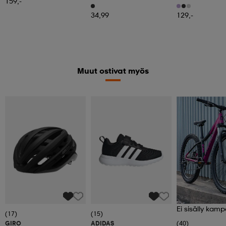
159,-
Bracket
34,99
129,-
Muut ostivat myös
Ei sisälly kamp
(17)
(15)
GIRO
ADIDAS
(40)