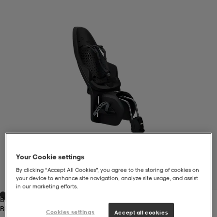
liivit
ikengät
t & pikeepaidat
ikengät
t
saappaat
ingkengät
t
ingkengät
at ja topit
elikengät
dat
engät
engät
t & pikeepaidat
allokengät
t & pikeepaidat
ilykengät
 ja otsapannat
ilykengät
-/Tennis-kengät
Your Cookie settings
t & mekot
andy-/Käsipallo-kengät
eet & lapaset
andy-/Käsipallo-kengät
t & mekot
ikengät
By clicking “Accept All Cookies”, you agree to the storing of cookies on
1
/
6
your device to enhance site navigation, analyze site usage, and assist
in our marketing efforts.
Black
allokengät
allokengät
engät
Black
Cookies settings
Accept all cookies