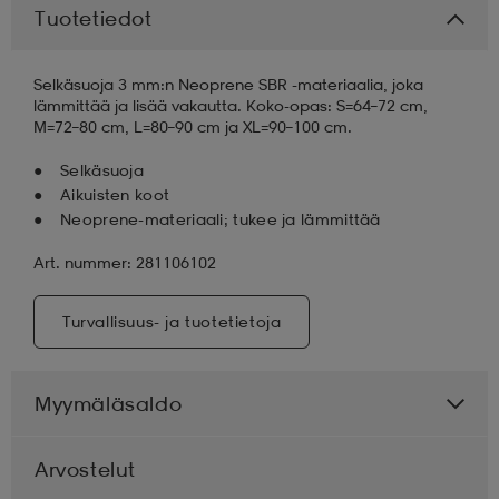
Tuotetiedot
aatteet
tarvikkeet
set
tarvikkeet
aatteet
Selkäsuoja 3 mm:n Neoprene SBR -materiaalia, joka
lämmittää ja lisää vakautta. Koko-opas: S=64–72 cm,
M=72–80 cm, L=80–90 cm ja XL=90–100 cm.
olasit
asut
set
Selkäsuoja
Aikuisten koot
set
it
a
Neoprene-materiaali; tukee ja lämmittää
Art. nummer: 281106102
asut
huolto
asut
Turvallisuus- ja tuotetietoja
it
it
Myymäläsaldo
Arvostelut
huolto
huolto