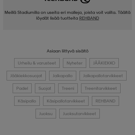
Meillä Stadiumilla on useita eri malleja, joista voit valita. Täältä
löydät lisää tuotteita
REHBAND
Asiaan liittyvä sisältö
Urheilu & varusteet
Nyheter
JÄÄKIEKKO
Jääkiekkosuojat
Jalkapallo
Jalkapallotarvikkeet
Padel
Suojat
Treeni
Treenitarvikkeet
Käsipallo
Käsipallotarvikkeet
REHBAND
Juoksu
Juoksutarvikkeet