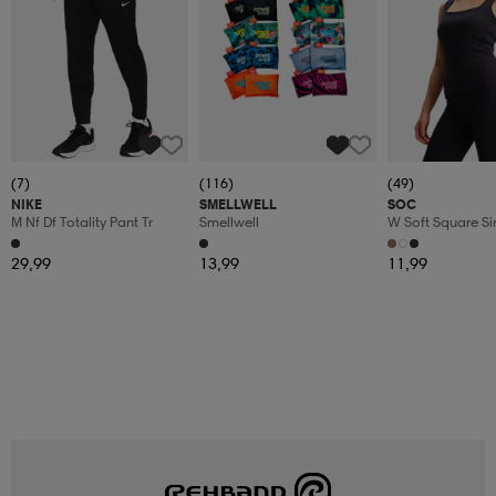
(7)
(116)
(49)
NIKE
SMELLWELL
SOC
M Nf Df Totality Pant Tr
Smellwell
W Soft Square Si
29,99
13,99
11,99