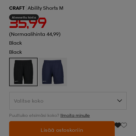
CRAFT
Ability Shorts M
Alennettu hinta
35,99
(Normaalihinta 44,99)
Black
Black
Valitse koko
Valitse koko
Puuttuiko etsimäsi koko?
Ilmoita minulle
Lisää ostoskoriin