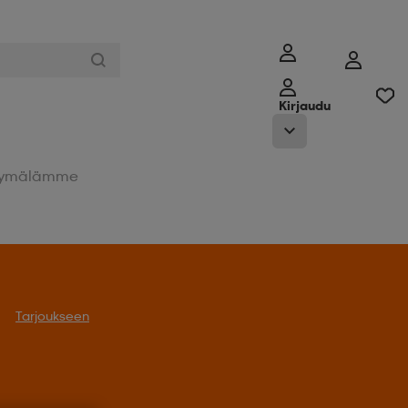
Kirjaudu
ymälämme
Tarjoukseen