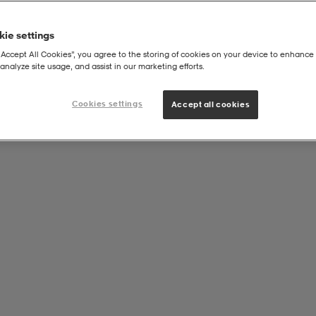
ie settings
“Accept All Cookies”, you agree to the storing of cookies on your device to enhance 
analyze site usage, and assist in our marketing efforts.
Cookies settings
Accept all cookies