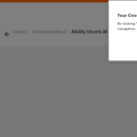
Your Cook
By clicking 
navigation, 
|
|
Treeni
Treenivaatteet
Ability Shorts M