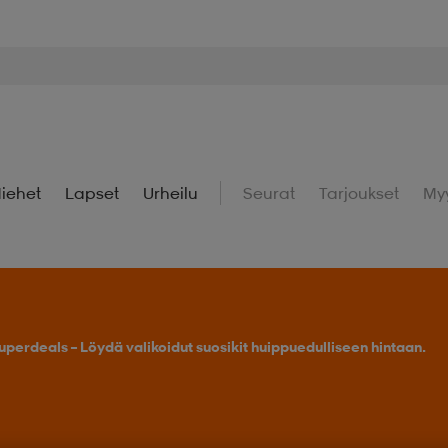
iehet
Lapset
Urheilu
Seurat
Tarjoukset
My
uperdeals – Löydä valikoidut suosikit huippuedulliseen hintaan.