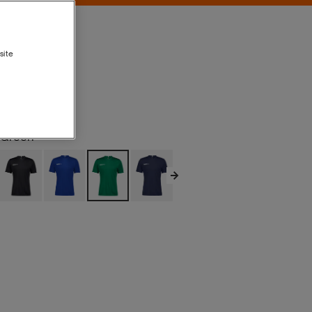
site
Green
Green