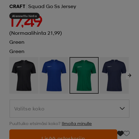
CRAFT
Squad Go Ss Jersey
Alennettu hinta
17,49
(Normaalihinta 21,99)
Green
Green
Valitse koko
Valitse koko
Puuttuiko etsimäsi koko?
Ilmoita minulle
Lisää ostoskoriin