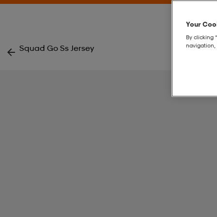
Your Cook
By clicking 
navigation, 
Squad Go Ss Jersey