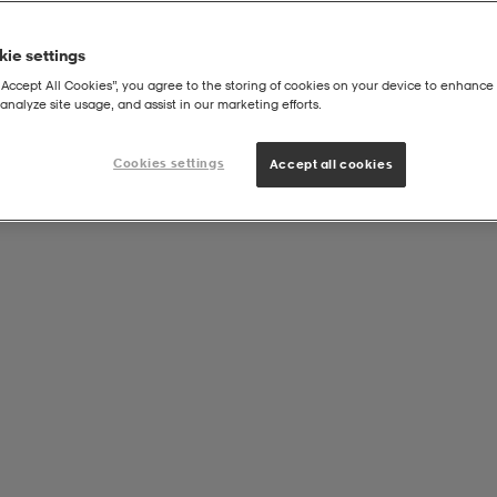
ie settings
“Accept All Cookies”, you agree to the storing of cookies on your device to enhance 
analyze site usage, and assist in our marketing efforts.
Cookies settings
Accept all cookies