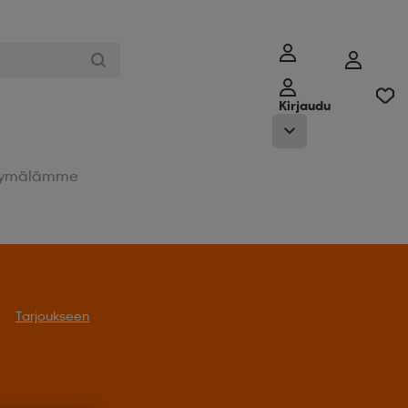
Kirjaudu
ymälämme
oukseen