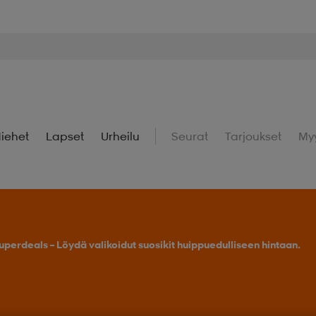
iehet
Lapset
Urheilu
Seurat
Tarjoukset
My
Osta 2 tai enemmän, saat -25 % outdoor-tuotteista.
Tarj