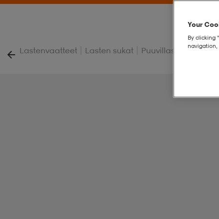
Your Cook
By clicking 
navigation, 
|
|
Lastenvaatteet
Lasten sukat
Puuvillasukat – lapse