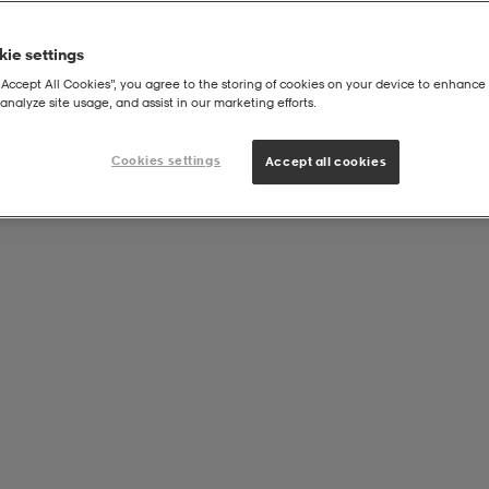
ie settings
“Accept All Cookies”, you agree to the storing of cookies on your device to enhance 
analyze site usage, and assist in our marketing efforts.
|
t
J Low Sock 5p
Cookies settings
Accept all cookies