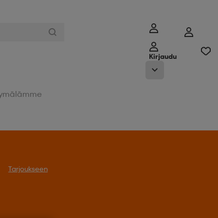
Kirjaudu
ymälämme
Tarjoukseen