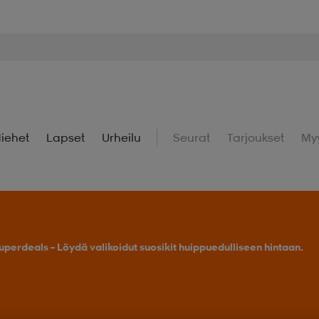
iehet
Lapset
Urheilu
Seurat
Tarjoukset
My
uperdeals – Löydä valikoidut suosikit huippuedulliseen hintaan.