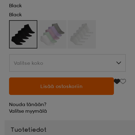
Black
Black
Valitse koko
Valitse koko
Lisää ostoskoriin
Nouda tänään?
Valitse
myymälä
Tuotetiedot