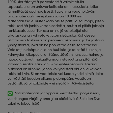
100% kierrätetystä polyesteristä valmistetulla
toppauksella on untuvankaltaisia ominaisuuksia, jotka
lämmittävät optimaalisesti. Tuulen- ja vedenpitävän
pintamateriaalin vesipilariarvo on 10 000 mm.
Materiaalissa ei kuitenkaan ole teipattuja saumoja, joten
takki kestää jonkin verran sadetta, mutta ei pitkiä jaksoja
rankkasateessa. Takissa on neljä vetoketjullista
ulkotaskua ja yksi vetoketjuton sisätasku. Kahdessa
alimmassa taskussa on pehmeä trikoovuori ja heijastava
yksityiskohta, joka on helppo ottaa esille tarvittaessa.
Vetoketjun sisäpuolella on tuulilista, joka pitää tuulen ja
kylmyyden ulkopuolella. Säädettävät hihansuut, helma ja
huppu auttavat mukauttamaan istuvuutta ja pitämään
lämmön sisällä. Takki on 3-in-1-yhteensopiva. Takana
niskassa on kiinnike, johon voi yhdistää ohuen ja kevyen
takin tai liivin. Siten vaatteista voi luoda yhdistelmiä, joita
voi käyttää kauden aikana pidempään. Vaatteen
vettähylkivä pintakäsittely ei sisällä PFAS-yhdisteitä.
Pintamateriaali ja toppaus kierrätettyä polyesteriä,
vuorikangas värjätty energiaa säästävällä Solution Dye -
tekniikalla
Lue lisää