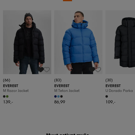
(66)
(83)
(30)
EVEREST
EVEREST
EVEREST
M Razor Jacket
M Teton Jacket
U Dorado Parka
139,-
86,99
109,-