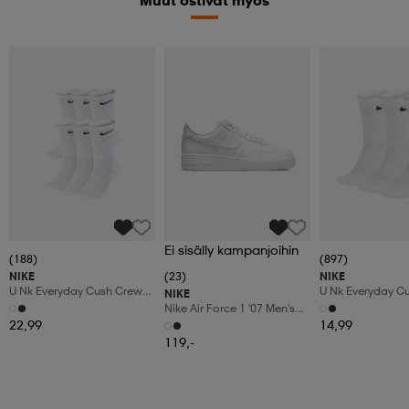
Muut ostivat myös
Ei sisälly kampanjoihin
(188)
(897)
NIKE
(23)
NIKE
U Nk Everyday Cush Crew
U Nk Everyday C
NIKE
6pr-Bd
3pr
Nike Air Force 1 '07 Men's
Shoes
22,99
14,99
119,-