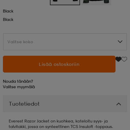
Black
aatteet
tarvikkeet
set
tarvikkeet
aatteet
Black
olasit
asut
set
Valitse koko
Valitse koko
set
it
a
Lisää ostoskoriin
asut
huolto
asut
Nouda tänään?
Valitse
myymälä
it
it
Tuotetiedot
Everest Razor Jacket on kuohkea, koteloitu syys- ja
huolto
huolto
talvitakki, jossa on synteettinen TCS Insuloft -toppaus.