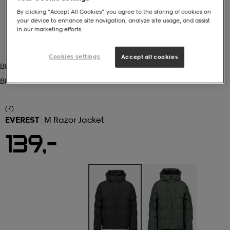
By clicking “Accept All Cookies”, you agree to the storing of cookies on
 ja otsapannat
kengät
rrastot
kengät
rit
alit
your device to enhance site navigation, analyze site usage, and assist
in our marketing efforts.
Cookies settings
Accept all cookies
eet & lapaset
skengät
ihaiset
skengät
tarvikkeet
Black
Black
saappaat
saappaat
eet & lapaset
kengät
(7)
EVEREST
M Razor Jacket
139,-
rrastot
alit
aatteet
alit
er
kengät
aatteet
kengät
rrastot
aatteet
ykengät
olasit
ykengät