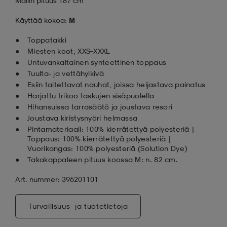
Mallin pituus 187 cm
Käyttää kokoa:
M
Toppatakki
Miesten koot; XXS–XXXL
Untuvankaltainen synteettinen toppaus
Tuulta- ja vettähylkivä
Esiin taitettavat nauhat, joissa heijastava painatus
Harjattu trikoo taskujen sisäpuolella
Hihansuissa tarrasäätö ja joustava resori
Joustava kiristysnyöri helmassa
Pintamateriaali: 100% kierrätettyä polyesteriä |
Toppaus: 100% kierrätettyä polyesteriä |
Vuorikangas: 100% polyesteriä (Solution Dye)
Takakappaleen pituus koossa M: n. 82 cm.
Art. nummer: 396201101
Turvallisuus- ja tuotetietoja