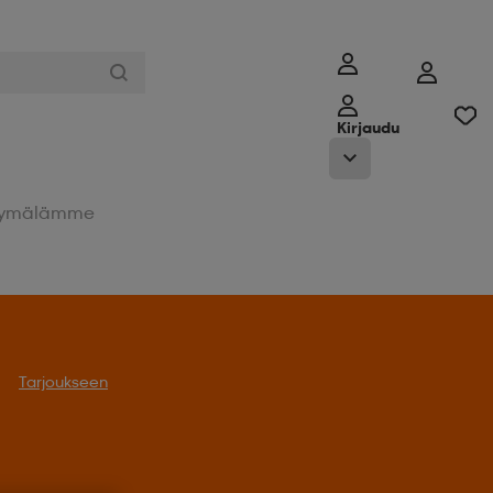
Kirjaudu
ymälämme
Tarjoukseen