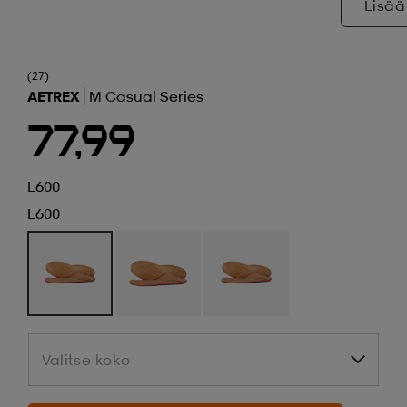
Lisää
(27)
AETREX
M Casual Series
77,99
L600
L600
Valitse koko
Valitse koko