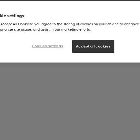
ie settings
“Accept All Cookies”, you agree to the storing of cookies on your device to enhance 
analyze site usage, and assist in our marketing efforts.
 Series
Cookies settings
Accept all cookies