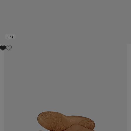
1
/
5