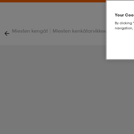
Your Cook
By clicking 
navigation, 
|
|
Miesten kengät
Miesten kenkätarvikkeet
M Casual