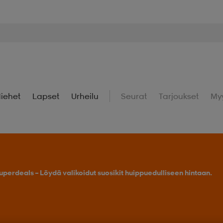
iehet
Lapset
Urheilu
Seurat
Tarjoukset
My
uperdeals – Löydä valikoidut suosikit huippuedulliseen hintaan.