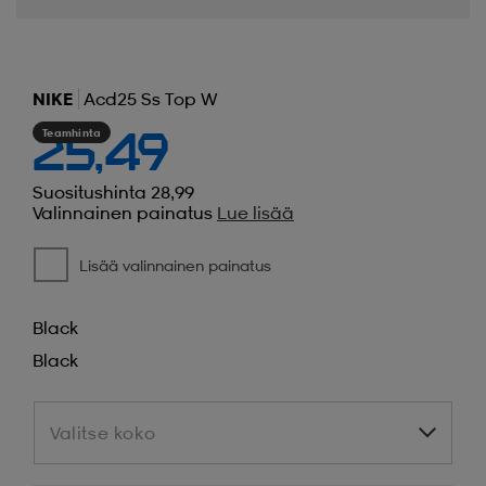
NIKE
Acd25 Ss Top W
Teamhinta
25,49
Suositushinta 28,99
Valinnainen painatus
Lue lisää
Lisää valinnainen painatus
Black
Black
Valitse koko
Valitse koko