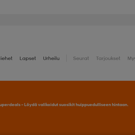
iehet
Lapset
Urheilu
Seurat
Tarjoukset
My
uperdeals – Löydä valikoidut suosikit huippuedulliseen hintaan.