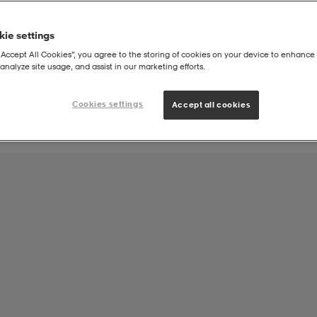
ie settings
Joukkueen tuote:
“Accept All Cookies”, you agree to the storing of cookies on your device to enhance 
FC Vaajakoski Edustus
analyze site usage, and assist in our marketing efforts.
Cookies settings
Accept all cookies