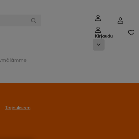
Kirjaudu
ymälämme
Tarjoukseen