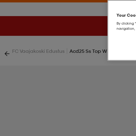
Your Cook
By clicking 
navigation, 
|
FC Vaajakoski Edustus
Acd25 Ss Top W