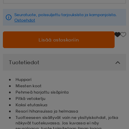
aatteet
tarvikkeet
set
tarvikkeet
aatteet
Seuratuote, poissuljettu tarjouksista ja kampanjoista.
Ostoehdot
olasit
asut
set
Lisää ostoskoriin
set
it
a
Tuotetiedot
asut
huolto
asut
Huppari
Miesten koot
Pehmeä harjattu sisäpinta
Pitkä vetoketju
it
it
Kaksi etutaskua
Resori hihansuissa ja helmassa
Tuotteeseen sisältyvät vain ne yksityiskohdat, jotka
huolto
huolto
näkyvät tuotekuvassa. Jos kuvassa ei näy
seuralogoa, tuote toimitetaan ilman logoa.