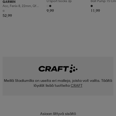
U Sport Socks 3p
Ball Pump 15 Cm 
GARMIN
Hose
Acc, Fenix 8, 22mm, Qf
Blk/pebble Gry Silicone
9,99
11,99
Band
52,99
Meillä Stadiumilla on useita eri malleja, joista voit valita. Täältä
löydät lisää tuotteita
CRAFT
Asiaan liittyvä sisältö