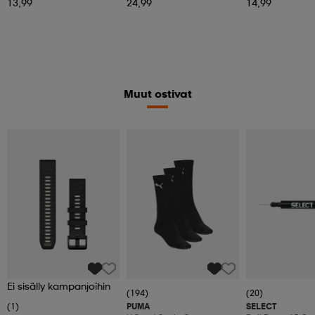
13,99
24,99
14,99
Muut ostivat
Ei sisälly kampanjoihin
(194)
(20)
(1)
PUMA
SELECT