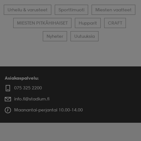
Urheilu & varusteet
Sporttimuoti
Miesten vaatteet
MIESTEN PITKÄHIHAISET
Hupparit
CRAFT
Nyheter
Uutuuksia
Asiakaspalvelu:
075 325 2200
info.fi@stadium.fi
Maanantai-perjantai 10.00-14.00