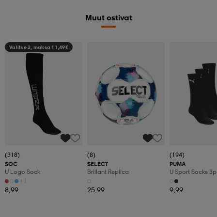
Muut ostivat
Valitse 2, maksa 11,49€
(318)
(8)
(194)
SOC
SELECT
PUMA
U Logo Sock
Brillant Replica
U Sport Socks 3p
+1
8,99
25,99
9,99