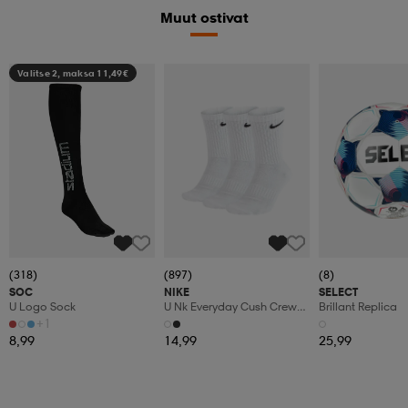
Muut ostivat
Valitse 2, maksa 11,49€
(318)
(897)
(8)
SOC
NIKE
SELECT
U Logo Sock
U Nk Everyday Cush Crew
Brillant Replica
3pr
+1
8,99
14,99
25,99