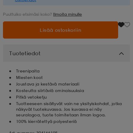
aatteet
tarvikkeet
set
tarvikkeet
aatteet
Puuttuiko etsimäsi koko?
Ilmoita minulle
Lisää ostoskoriin
olasit
asut
set
Tuotetiedot
set
it
a
Treenipaita
Miesten koot
asut
huolto
asut
Joustava ja kestävä materiaali
Kosteutta siirtäviä ominaisuuksia
Pitkä vetoketju
it
it
Tuotteeseen sisältyvät vain ne yksityiskohdat, jotka
näkyvät tuotekuvassa. Jos kuvassa ei näy
seuralogoa, tuote toimitetaan ilman logoa.
100% kierrätettyä polyesteriä
huolto
huolto
Art. nummer: 394166105