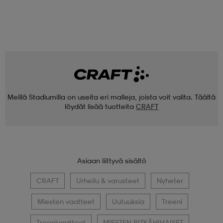
Meillä Stadiumilla on useita eri malleja, joista voit valita. Täältä
löydät lisää tuotteita
CRAFT
Asiaan liittyvä sisältö
CRAFT
Urheilu & varusteet
Nyheter
Miesten vaatteet
Uutuuksia
Treeni
Treenivaatteet
MIESTEN PITKÄHIHAISET