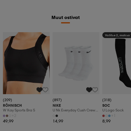
Muut ostivat
Valitse 2, maksa
(209)
(897)
(318)
RÖHNISCH
NIKE
SOC
W Kay Sports Bra S
U Nk Everyday Cush Crew
U Logo Sock
3pr
+2
+1
49,99
14,99
8,99