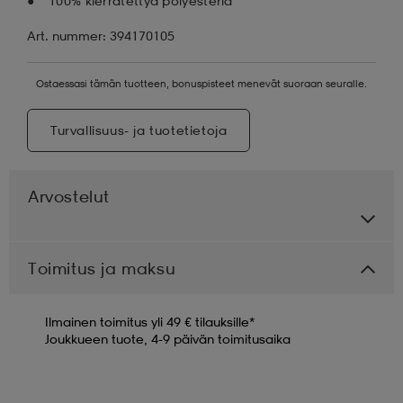
100% kierrätettyä polyesteriä
Art. nummer: 394170105
Ostaessasi tämän tuotteen, bonuspisteet menevät suoraan seuralle.
Turvallisuus- ja tuotetietoja
Arvostelut
Toimitus ja maksu
Ilmainen toimitus yli 49 € tilauksille*
Joukkueen tuote, 4-9 päivän toimitusaika