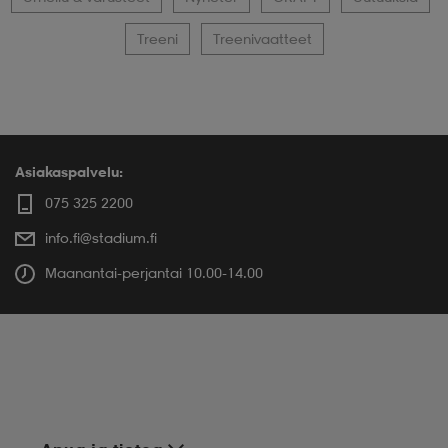
Treeni
Treenivaatteet
Asiakaspalvelu:
075 325 2200
info.fi@stadium.fi
Maanantai-perjantai 10.00-14.00