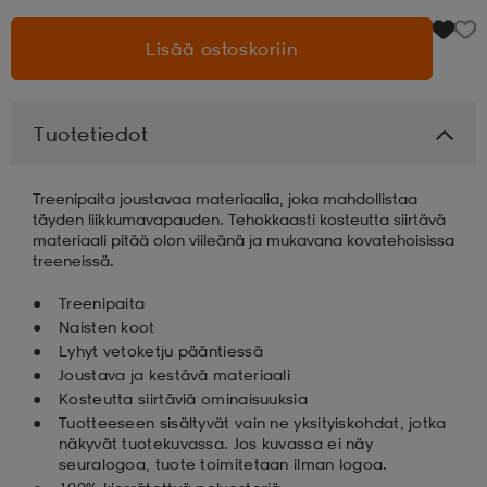
Lisää ostoskoriin
aatteet
tarvikkeet
set
tarvikkeet
aatteet
olasit
asut
set
Tuotetiedot
Treenipaita joustavaa materiaalia, joka mahdollistaa
set
it
a
täyden liikkumavapauden. Tehokkaasti kosteutta siirtävä
materiaali pitää olon viileänä ja mukavana kovatehoisissa
treeneissä.
asut
huolto
asut
Treenipaita
Naisten koot
Lyhyt vetoketju pääntiessä
it
it
Joustava ja kestävä materiaali
Kosteutta siirtäviä ominaisuuksia
Tuotteeseen sisältyvät vain ne yksityiskohdat, jotka
näkyvät tuotekuvassa. Jos kuvassa ei näy
huolto
huolto
seuralogoa, tuote toimitetaan ilman logoa.