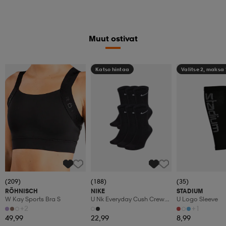
Muut ostivat
Katso hintaa
Valitse 2, maksa
(209)
(188)
(35)
RÖHNISCH
NIKE
STADIUM
W Kay Sports Bra S
U Nk Everyday Cush Crew
U Logo Sleeve
6pr-Bd
+2
+1
49,99
22,99
8,99