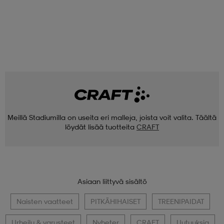
Meillä Stadiumilla on useita eri malleja, joista voit valita. Täältä
löydät lisää tuotteita
CRAFT
Asiaan liittyvä sisältö
Naisten vaatteet
PITKÄHIHAISET
TREENIPAIDAT
Urheilu & varusteet
Nyheter
CRAFT
Uutuuksia