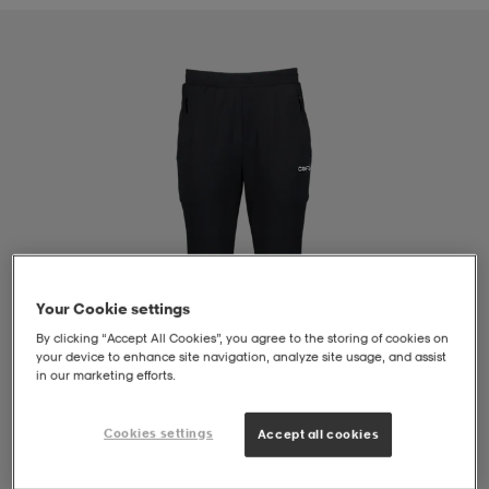
liivit
ikengät
t & pikeepaidat
ikengät
t
saappaat
ingkengät
t
ingkengät
at ja topit
elikengät
dat
engät
engät
t & pikeepaidat
allokengät
t & pikeepaidat
ilykengät
 ja otsapannat
ilykengät
-/Tennis-kengät
Your Cookie settings
By clicking “Accept All Cookies”, you agree to the storing of cookies on
your device to enhance site navigation, analyze site usage, and assist
t & mekot
andy-/Käsipallo-kengät
eet & lapaset
andy-/Käsipallo-kengät
t & mekot
ikengät
in our marketing efforts.
Cookies settings
Accept all cookies
allokengät
allokengät
engät
1
/
4