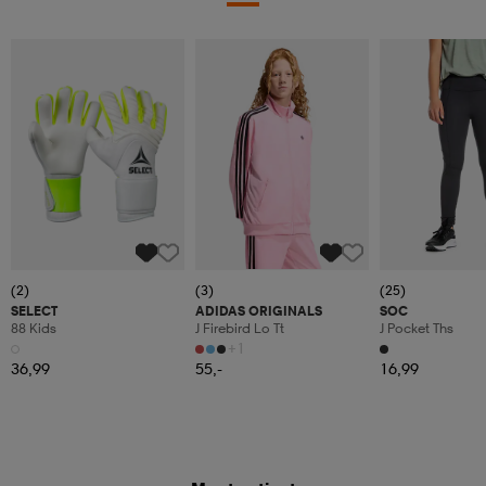
(2)
(3)
(25)
SELECT
ADIDAS ORIGINALS
SOC
88 Kids
J Firebird Lo Tt
J Pocket Ths
+1
36,99
55,-
16,99