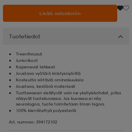
Lisää ostoskoriin
aatteet
tarvikkeet
set
tarvikkeet
aatteet
olasit
asut
set
Tuotetiedot
Treenihousut
set
it
a
Juniorikoot
Kapenevat lahkeet
Joustava vyötärö kiristysnyörillä
asut
huolto
asut
Kosteutta siirtäviä ominaisuuksia
Joustava, kestävä materiaali
Tuotteeseen sisältyvät vain ne yksityiskohdat, jotka
näkyvät tuotekuvassa. Jos kuvassa ei näy
it
it
seuralogoa, tuote toimitetaan ilman logoa.
100% kierrätettyä polyesteriä
Art. nummer: 394172102
huolto
huolto