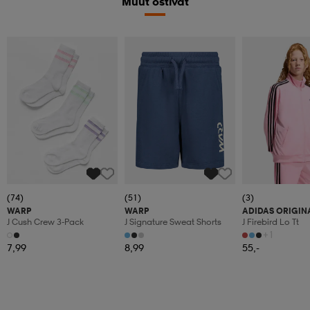
Muut ostivat
(74)
(51)
(3)
WARP
WARP
ADIDAS ORIGIN
J Cush Crew 3-Pack
J Signature Sweat Shorts
J Firebird Lo Tt
+1
7,99
8,99
55,-