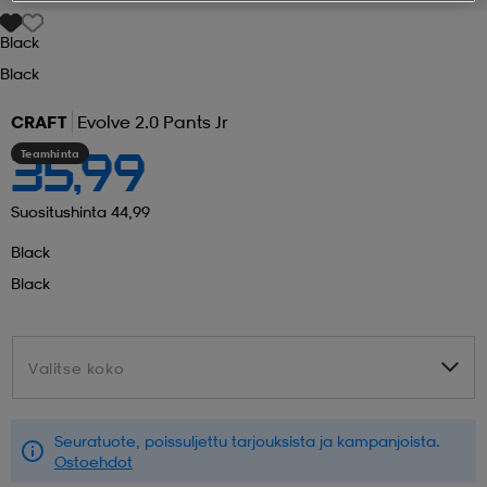
Black
 ja otsapannat
kengät
rrastot
kengät
rit
alit
Black
CRAFT
Evolve 2.0 Pants Jr
eet & lapaset
skengät
ihaiset
skengät
tarvikkeet
Teamhinta
35,99
saappaat
saappaat
eet & lapaset
kengät
Suositushinta 44,99
Black
Black
rrastot
alit
aatteet
alit
er
Valitse koko
Valitse koko
kengät
aatteet
kengät
rrastot
Seuratuote, poissuljettu tarjouksista ja kampanjoista.
aatteet
ykengät
olasit
ykengät
Ostoehdot