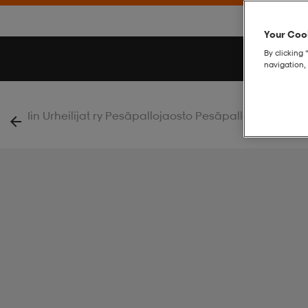
Your Cook
By clicking 
navigation, 
|
Iin Urheilijat ry Pesäpallojaosto Pesäpallo
Rush 2.0