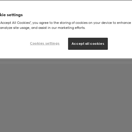
ie settings
Joukkueen tuote:
“Accept All Cookies”, you agree to the storing of cookies on your device to enhance 
Iin Urheilijat ry Pesäpallojaosto Pesäpallo
analyze site usage, and assist in our marketing efforts.
Cookies settings
Accept all cookies
 Training Pants W