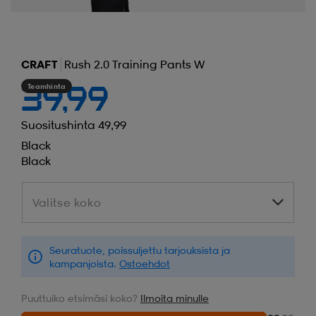
CRAFT
Rush 2.0 Training Pants W
Teamhinta
39,99
Suositushinta 49,99
Black
Black
Valitse koko
Valitse koko
Seuratuote, poissuljettu tarjouksista ja
kampanjoista.
Ostoehdot
Puuttuiko etsimäsi koko?
Ilmoita minulle