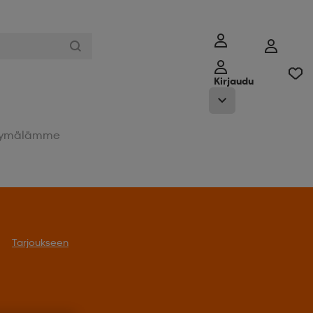
Kirjaudu
ymälämme
Tarjoukseen