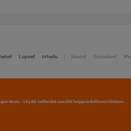
iehet
Lapset
Urheilu
Seurat
Tarjoukset
My
uperdeals – Löydä valikoidut suosikit huippuedulliseen hintaan.