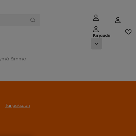
Kirjaudu
ymälämme
Tarjoukseen