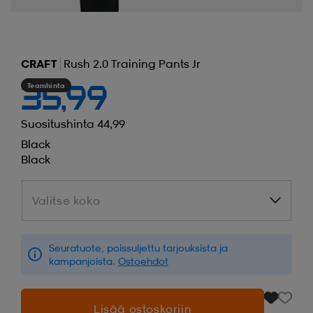
CRAFT
Rush 2.0 Training Pants Jr
Teamhinta
35,99
Suositushinta 44,99
Black
Black
Valitse koko
Valitse koko
Seuratuote, poissuljettu tarjouksista ja
kampanjoista.
Ostoehdot
Lisää ostoskoriin