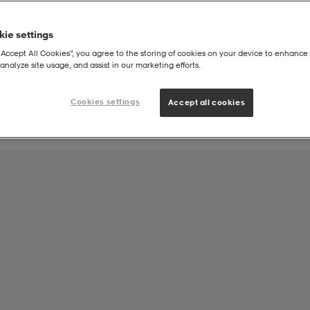
ie settings
Joukkueen tuote:
“Accept All Cookies”, you agree to the storing of cookies on your device to enhance 
Iin Urheilijat ry Pesäpallojaosto Pesäpallo
analyze site usage, and assist in our marketing efforts.
Cookies settings
Accept all cookies
Training Pants Jr