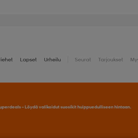
iehet
Lapset
Urheilu
Seurat
Tarjoukset
My
uperdeals – Löydä valikoidut suosikit huippuedulliseen hintaan.