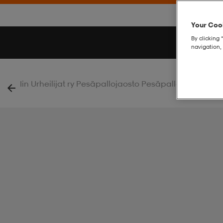
Your Cook
By clicking 
navigation, 
|
Iin Urheilijat ry Pesäpallojaosto Pesäpallo
Rush 2.0 