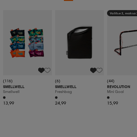
Valitse 2, maksa
(116)
(6)
(44)
SMELLWELL
SMELLWELL
REVOLUTION
Smellwell
Freshbag
Mini Goal
13,99
24,99
15,99