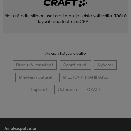
Meillä Stadiumilla on useita eri malleja, joista voit valita. Täältä
löydät lisää tuotteita
CRAFT
Asiaan liittyvä sisältö
Urheilu & varusteet
Sporttimuoti
Nyheter
Miesten vaatteet
MIESTEN PITKÄHIHAISET
Hupparit
Uutuuksia
CRAFT
Asiakaspalvelu: