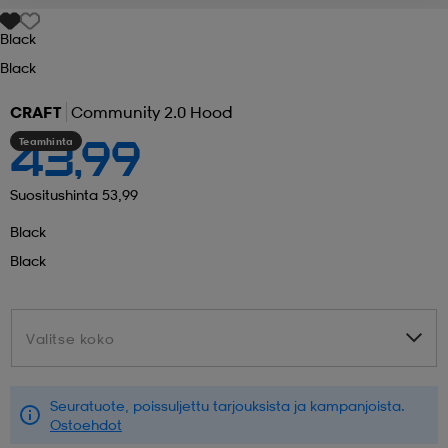
Black
 ja otsapannat
kengät
rrastot
kengät
rit
alit
Black
CRAFT
Community 2.0 Hood
eet & lapaset
skengät
ihaiset
skengät
tarvikkeet
Teamhinta
43,99
saappaat
saappaat
eet & lapaset
kengät
Suositushinta 53,99
Black
Black
rrastot
alit
aatteet
alit
er
Valitse koko
Valitse koko
kengät
aatteet
kengät
rrastot
Seuratuote, poissuljettu tarjouksista ja kampanjoista.
aatteet
ykengät
olasit
ykengät
Ostoehdot