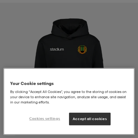
liivit
ikengät
t & pikeepaidat
ikengät
t
saappaat
ingkengät
t
ingkengät
at ja topit
elikengät
dat
engät
engät
t & pikeepaidat
allokengät
t & pikeepaidat
ilykengät
 ja otsapannat
ilykengät
-/Tennis-kengät
Your Cookie settings
By clicking “Accept All Cookies”, you agree to the storing of cookies on
your device to enhance site navigation, analyze site usage, and assist
in our marketing efforts.
t & mekot
andy-/Käsipallo-kengät
eet & lapaset
andy-/Käsipallo-kengät
t & mekot
ikengät
Cookies settings
Accept all cookies
allokengät
allokengät
engät
1
/
4