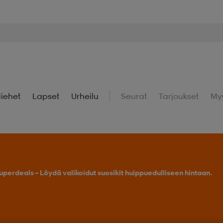
iehet
Lapset
Urheilu
Seurat
Tarjoukset
My
uperdeals – Löydä valikoidut suosikit huippuedulliseen hintaan.