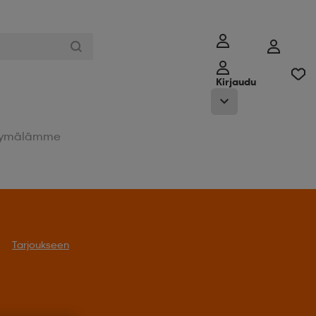
Kirjaudu
ymälämme
Tarjoukseen