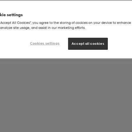
ie settings
Joukkueen tuote:
“Accept All Cookies”, you agree to the storing of cookies on your device to enhance 
JyPK Fanikauppa
analyze site usage, and assist in our marketing efforts.
Cookies settings
Accept all cookies