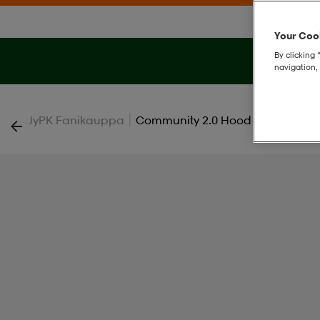
Your Cook
By clicking 
navigation, 
|
JyPK Fanikauppa
Community 2.0 Hood W