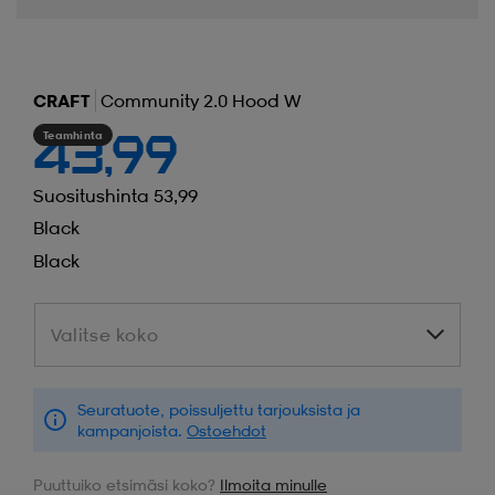
CRAFT
Community 2.0 Hood W
Teamhinta
43,99
Suositushinta 53,99
Black
Black
Valitse koko
Valitse koko
Seuratuote, poissuljettu tarjouksista ja
kampanjoista.
Ostoehdot
Puuttuiko etsimäsi koko?
Ilmoita minulle